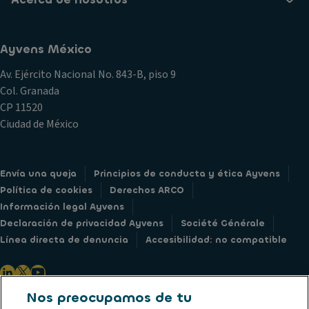
Ayvens México
Av. Ejército Nacional No. 843-B, piso 9
Col. Granada
CP 11520
Ciudad de México
Envía una queja
Principios de conducta y ética Ayvens
Política de cookies
Derechos ARCO
Información legal Ayvens
Declaración de privacidad Ayvens
Société Générale
Línea directa de denuncia
Accesibilidad: no compatible
Nos preocupamos de tu