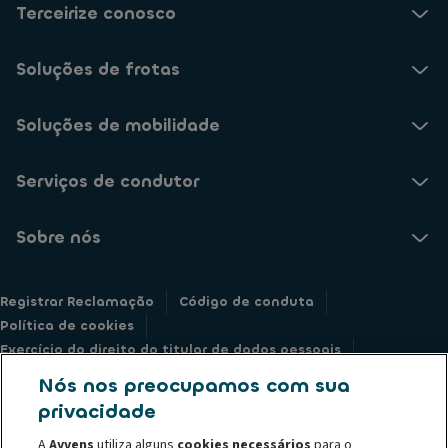
Terceirize conosco
Soluções de frotas
Soluções de mobilidade
Serviços de condutor
Sobre nós
Registrar Reclamação
Código de conduta
Política de cookies
Exercício do direito do titular de dados pessoais
Informações legais
Declaração de privacidade
Nós nos preocupamos com sua
Societe Generale
Whistleblowing
privacidade
A
Ayvens
utiliza alguns
cookies necessários
para o