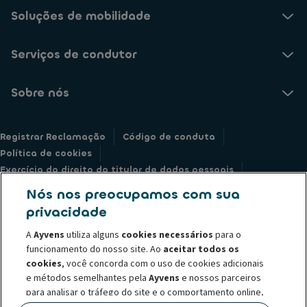
Soluções de mobilidade
Serviços de condutor
Sobre nós
Registrar Reclamação
Código de conduta
Política de cookies
Exercício do direito do titular de dados pessoais
Informações legais
Declaração de privacidade
Nós nos preocupamos com sua
Societe Generale
Whistleblowing
privacidade
A
Ayvens
utiliza alguns
cookies necessários
para o
funcionamento do nosso site. Ao
aceitar todos os
cookies
, você concorda com o uso de cookies adicionais
e métodos semelhantes pela
Ayvens
e nossos parceiros
© 2026 O Grupo Ayvens é líder global em mobilidade sustentável, oferece
para analisar o tráfego do site e o comportamento online,
serviços de locação de longo prazo, assinatura flexíveis, serviços de