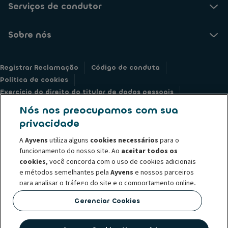
Serviços de condutor
Sobre nós
Registrar Reclamação
Código de conduta
Política de cookies
Exercício do direito do titular de dados pessoais
Informações legais
Declaração de privacidade
Nós nos preocupamos com sua
Societe Generale
Whistleblowing
privacidade
A
Ayvens
utiliza alguns
cookies necessários
para o
funcionamento do nosso site. Ao
aceitar todos os
cookies
, você concorda com o uso de cookies adicionais
e métodos semelhantes pela
Ayvens
e nossos parceiros
© 2026 O Grupo Ayvens é líder global em mobilidade sustentável, oferece
para analisar o tráfego do site e o comportamento online,
serviços de locação de longo prazo, assinatura flexíveis, serviços de
oferecer recursos de mídia social e personalizar
gestão de frotas e soluções multimobilidade para uma base de clientes
Gerenciar Cookies
conteúdo e anúncios dentro/fora do nosso site.
de grandes empresas, PMEs, profissionais e particulares. Presente em 42
países, a Ayvens utiliza sua posição privilegiada para impulsionar o "net
Você pode
gerenciar cookies
ou retirar seu