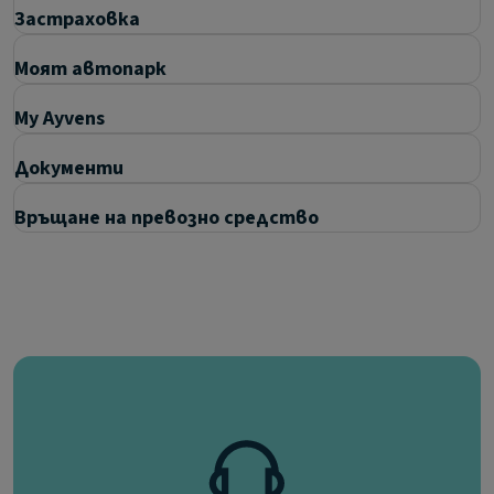
Застраховка
Моят автопарк
My Ayvens
Документи
Връщане на превозно средство
Въпроси
Какви услуги и покритие включва
предоставяната от вас пътна помощ?
Какво не включва доставчик пътна помощ?