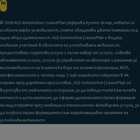
© 2026 ALD Automotive I LeasePlan разкрива Ayvens Group, новата си
глобална марка за мобилност, която обединява двете компании под
една обща идентичност. ALD Automotive | LeasePlan е водещ
глобален участник в областта на устойчивата мобилност,
предоставящ лизингови услуги с пълен набор от услуги, гъвкави
абонаментни услуги, услуги за управление на автопарк и решения за
мултимобилност на клиентска база от големи корпорации, МСП,
професионалисти и частни лица. С най-широкото покритие в 44
страни чрез директно присъствие, ALD Automotive | LeasePlan се
възползва от уникалната си позиция, за да поведе пътя към нулева
нетност и допълнително да оформи дигиталната трансформация
на индустрията чрез иновации и технологично активирани услуги, за
да позволи трансформацията към широкомащабно приемане на
устойчива мобилност.