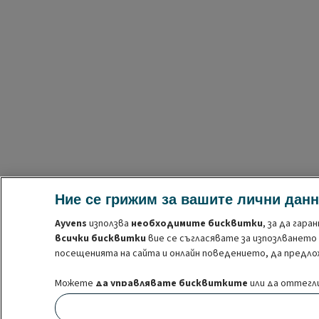
Ние се грижим за вашите лични дан
Ayvens
използва
необходимите бисквитки
, за да гар
всички бисквитки
вие се съгласявате за изпозлването
посещенията на сайта и онлайн поведението, да предлож
Можете
да управлявате бисквитките
или да оттегли
тези бисквитки преди оттеглянето на съгласието. За 