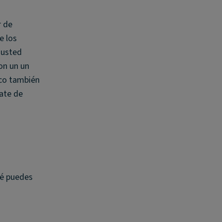
r de
e los
 usted
on un un
ico también
ate de
qué puedes