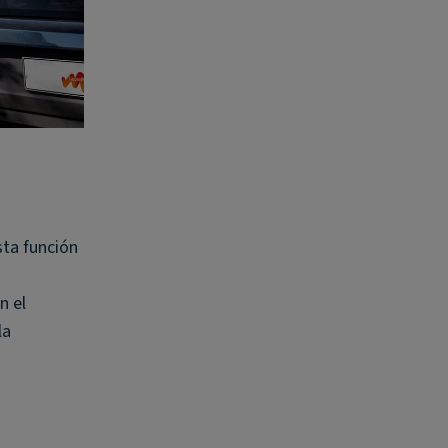
sta función
n el
la