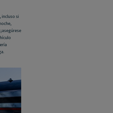
 incluso si
 noche,
 ¡asegúrese
hículo
ería
ga.