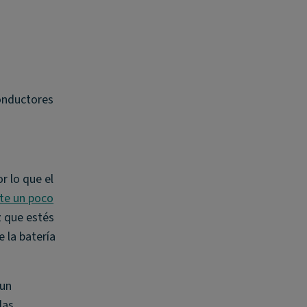
conductores
r lo que el
nte un poco
z que estés
 la batería
 un
las