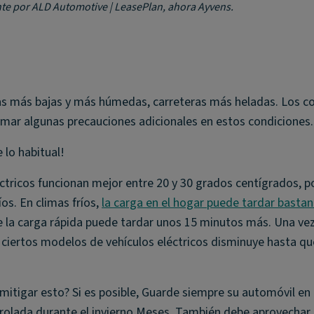
nte por ALD Automotive | LeasePlan, ahora Ayvens.
ras más bajas y más húmedas, carreteras más heladas. Los 
omar algunas precauciones adicionales en estos condiciones.
 lo habitual!
éctricos funcionan mejor entre 20 y 30 grados centígrados, po
os. En climas fríos,
la carga en el hogar puede tardar basta
e la carga rápida puede tardar unos 15 minutos más. Una ve
 ciertos modelos de vehículos eléctricos disminuye hasta que
itigar esto? Si es posible, Guarde siempre su automóvil en
olada durante el invierno Meses. También debe aprovechar 