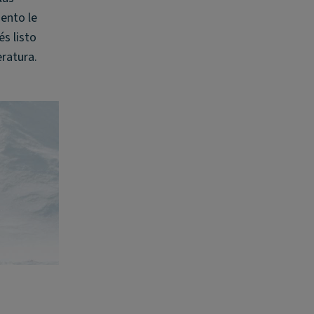
iento le
és listo
eratura.