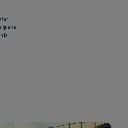
.
star
a que su
n la