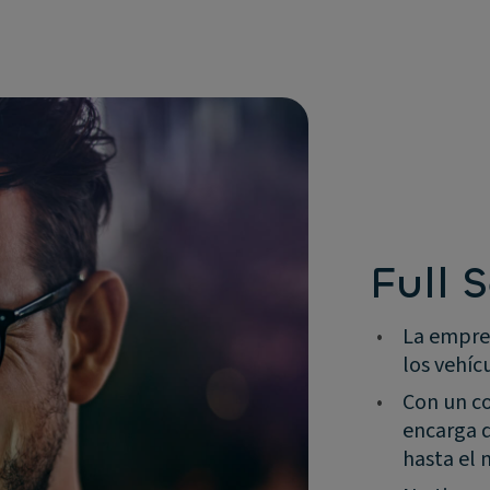
Full 
•
La empre
los vehícu
•
Con un co
encarga d
hasta el