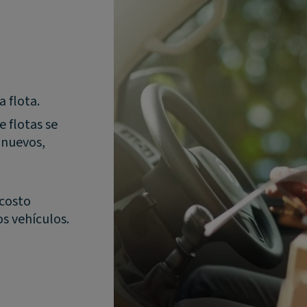
 flota.
 flotas se
 nuevos,
 costo
os vehículos.