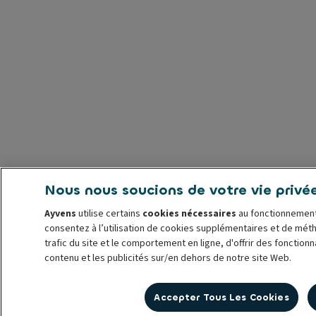
Nous nous soucions de votre vie privé
Ayvens
utilise certains
cookies nécessaires
au fonctionnement
consentez à l’utilisation de cookies supplémentaires et de mét
trafic du site et le comportement en ligne, d'offrir des fonction
contenu et les publicités sur/en dehors de notre site Web.
Vous pouvez
gérer les cookies
ou retirer votre consentement à 
Accepter Tous Les Cookies
utilisation jusqu’à la révocation. Pour plus d’informations, consu