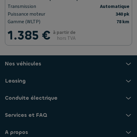
Transmission
Automatique
Puissance moteur
340 pk
Gamme (WLTP)
78 km
1.385 €
à partir de
hors TVA
Nos véhicules
Leasing
Conduite électrique
Services et FAQ
A propos