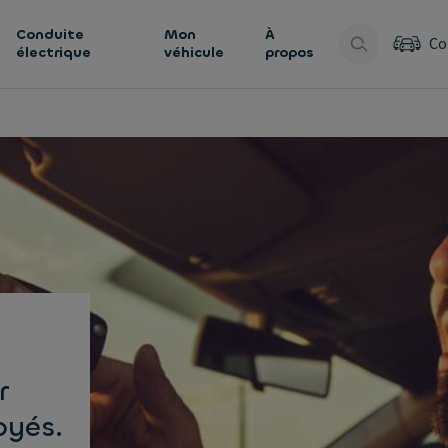
Conduite
Mon
À
Co
électrique
véhicule
propos
r
oyés.