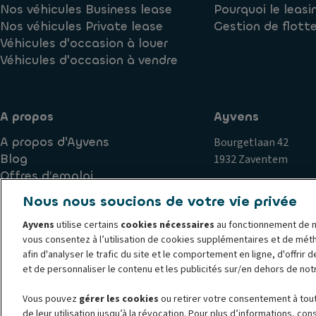
Nos véhicules Business lease
Pourquoi le leasi
Nos véhicules Private lease
Gestion de flott
Véhicules d'occasion à louer
Véhicules d'occasion à vendre
A propos
Ayvens
A propos d'Ayvens
Bourgetlaan 42
Blog
1932 Zaventem
Offres d’emploi
Nous nous soucions de votre vie privée
Ayvens
utilise certains
cookies nécessaires
au fonctionnement de n
Politique de cookies
Politique de confidentialité
Exercice
vous consentez à l’utilisation de cookies supplémentaires et de mét
Plaintes
Corporate
Société Générale
Documents jurid
afin d'analyser le trafic du site et le comportement en ligne, d'offrir 
© 2026 Ayvens est l'un des principaux acteurs mondiaux de la mobilité dura
et de personnaliser le contenu et les publicités sur/en dehors de not
solutions de leasing complet, d'abonnement flexibles, de gestion de flotte 
Vous pouvez
gérer les cookies
ou retirer votre consentement à tout 
14 500 employés dans 42 pays, 3,4 millions de véhicules et la plus grande 
de leur utilisation jusqu’à la révocation. Pour plus d’informations, con