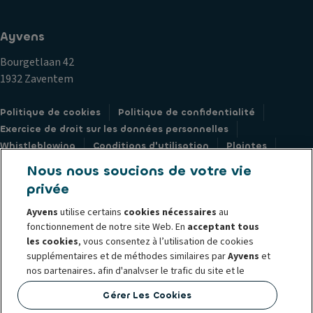
Ayvens
Bourgetlaan 42
1932 Zaventem
Politique de cookies
Politique de confidentialité
Exercice de droit sur les données personnelles
Whistleblowing
Conditions d'utilisation
Plaintes
Corporate
Société Générale
Documents juridiques
Nous nous soucions de votre vie
privée
Ayvens
utilise certains
cookies nécessaires
au
fonctionnement de notre site Web. En
acceptant tous
© 2026 Ayvens est l'un des principaux acteurs mondiaux de la mobilité
les cookies
, vous consentez à l’utilisation de cookies
supplémentaires et de méthodes similaires par
Ayvens
et
durable qui s'engage à améliorer la fluidité de la vie. Depuis des
nos partenaires, afin d'analyser le trafic du site et le
décennies, nous améliorons la mobilité en proposant des solutions de
comportement en ligne, d'offrir des fonctionnalités
leasing complet, d'abonnement flexibles, de gestion de flotte et de multi-
Gérer Les Cookies
relatives aux réseaux sociaux et de personnaliser le
mobilité aux grandes entreprises internationales, aux PME, aux