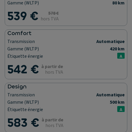
Gamme (WLTP)
80 km
539 €
578 €
hors TVA
Comfort
Transmission
Automatique
Gamme (WLTP)
420 km
Étiquette énergie
A
542 €
à partir de
hors TVA
Design
Transmission
Automatique
Gamme (WLTP)
500 km
Étiquette énergie
A
583 €
à partir de
hors TVA