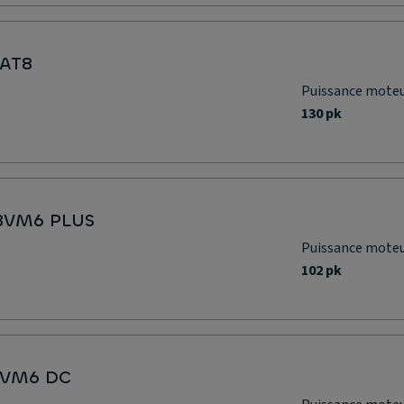
EAT8
Puissance mote
130 pk
 BVM6 PLUS
Puissance mote
102 pk
 BVM6 DC