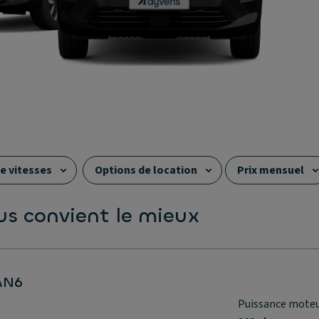
e vitesses
Options de location
Prix mensuel
nomie WLTP
Sièges
Poids maximum tractable
ous convient le mieux
AN6
Puissance mote