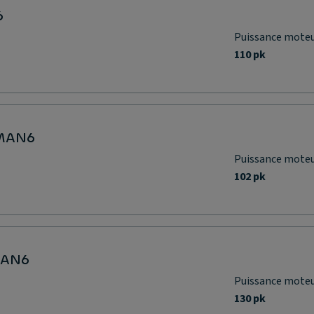
6
Puissance mote
110 pk
 MAN6
Puissance mote
102 pk
MAN6
Puissance mote
130 pk