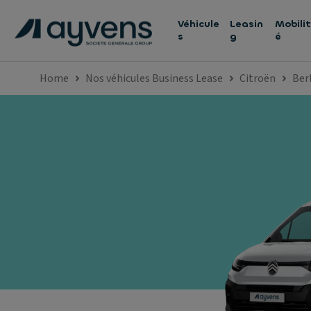
Véhicule
Leasin
Mobilit
s
g
é
Home
Nos véhicules Business Lease
Citroën
Ber