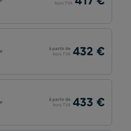
417 €
ur
hors TVA
432 €
à partir de
ur
hors TVA
433 €
à partir de
ur
hors TVA