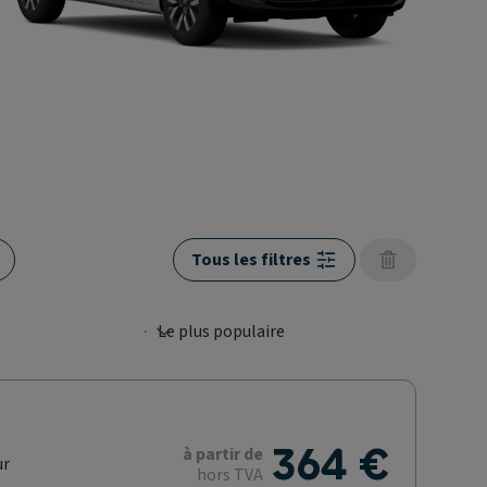
Tous les filtres
364 €
à partir de
ur
hors TVA