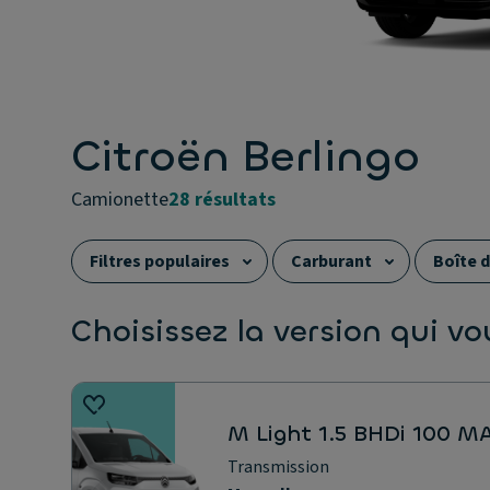
Citroën Berlingo
camionette
28 résultats
Filtres populaires
Carburant
Boîte d
Émissions de CO2
Carrosserie
Auto
Choisissez la version qui v
M Light 1.5 BHDi 100 M
Transmission