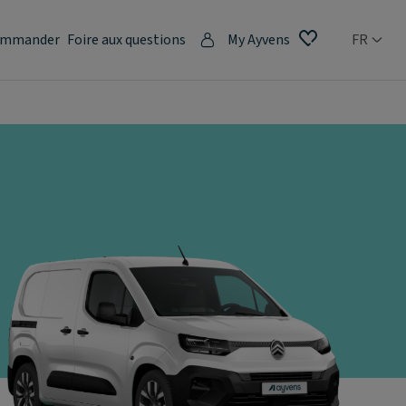
mmander
Foire aux questions
My Ayvens
FR