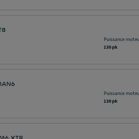
T8
Puissance mote
130 pk
 MAN6
Puissance mote
130 pk
VM6 XTR