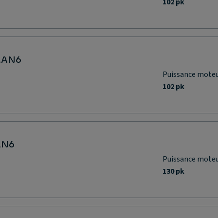
102 pk
MAN6
Puissance mote
102 pk
AN6
Puissance mote
130 pk