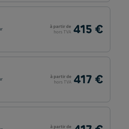
415 €
à partir de
ur
hors TVA
417 €
à partir de
ur
hors TVA
à partir de