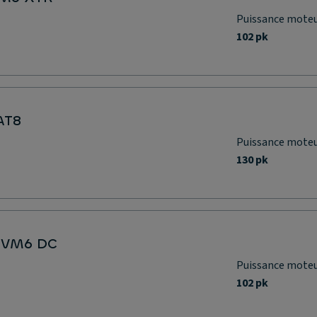
Puissance mote
102 pk
AT8
Puissance mote
130 pk
 BVM6 DC
Puissance mote
102 pk