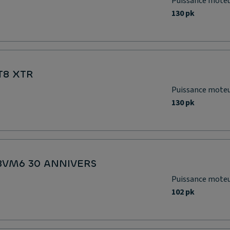
Puissance mote
130 pk
AT8 XTR
Puissance mote
130 pk
S BVM6 30 ANNIVERS
Puissance mote
102 pk