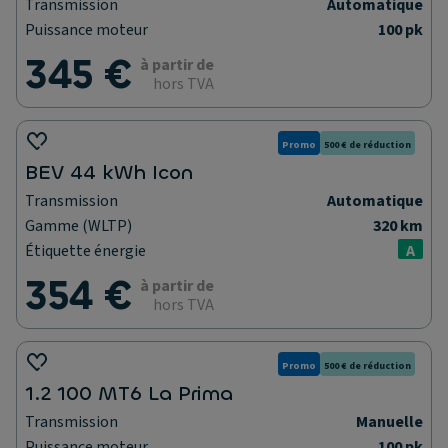
Transmission
Automatique
Puissance moteur
100 pk
345 €
à partir de
hors TVA
Promo
500 € de réduction
BEV 44 kWh Icon
Transmission
Automatique
Gamme (WLTP)
320 km
Étiquette énergie
A
354 €
à partir de
hors TVA
Promo
500 € de réduction
1.2 100 MT6 La Prima
Transmission
Manuelle
Puissance moteur
100 pk