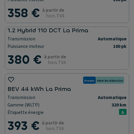
358 €
à partir de
hors TVA
1.2 Hybrid 110 DCT La Prima
Transmission
Automatique
Puissance moteur
100 pk
380 €
à partir de
hors TVA
Promo
500 € de réduction
BEV 44 kWh La Prima
Transmission
Automatique
Gamme (WLTP)
320 km
Étiquette énergie
A
393 €
à partir de
hors TVA