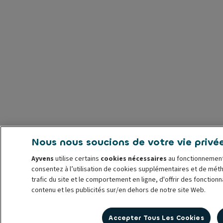
Nous nous soucions de votre vie privé
Ayvens
utilise certains
cookies nécessaires
au fonctionnement
consentez à l’utilisation de cookies supplémentaires et de mét
trafic du site et le comportement en ligne, d'offrir des fonction
contenu et les publicités sur/en dehors de notre site Web.
Vous pouvez
gérer les cookies
ou retirer votre consentement à 
Accepter Tous Les Cookies
utilisation jusqu’à la révocation. Pour plus d’informations, consu