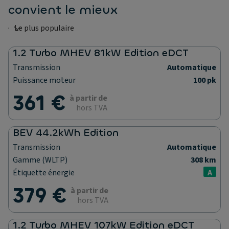
convient le mieux
1.2 Turbo MHEV 81kW Edition eDCT
Transmission
Automatique
Puissance moteur
100 pk
361 €
à partir de
hors TVA
BEV 44.2kWh Edition
Transmission
Automatique
Gamme (WLTP)
308 km
Étiquette énergie
A
379 €
à partir de
hors TVA
1.2 Turbo MHEV 107kW Edition eDCT