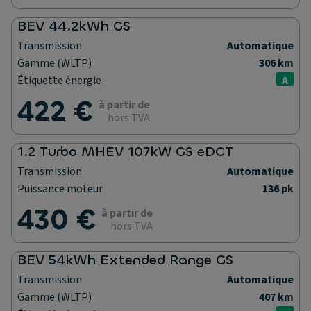
BEV 44.2kWh GS
Transmission
Automatique
Gamme (WLTP)
306 km
Étiquette énergie
A
422 €
à partir de
hors TVA
1.2 Turbo MHEV 107kW GS eDCT
Transmission
Automatique
Puissance moteur
136 pk
430 €
à partir de
hors TVA
BEV 54kWh Extended Range GS
Transmission
Automatique
Gamme (WLTP)
407 km