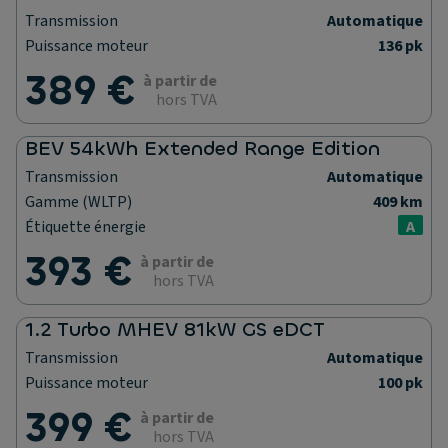
Transmission
Automatique
Puissance moteur
136 pk
389 €
à partir de
hors TVA
BEV 54kWh Extended Range Edition
Transmission
Automatique
Gamme (WLTP)
409 km
Étiquette énergie
A
393 €
à partir de
hors TVA
1.2 Turbo MHEV 81kW GS eDCT
Transmission
Automatique
Puissance moteur
100 pk
399 €
à partir de
hors TVA