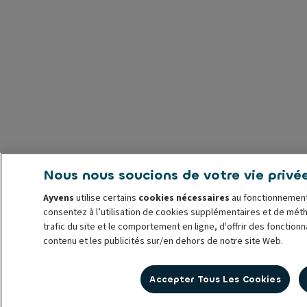
Nous nous soucions de votre vie privé
Ayvens
utilise certains
cookies nécessaires
au fonctionnement
consentez à l’utilisation de cookies supplémentaires et de mét
trafic du site et le comportement en ligne, d'offrir des fonction
contenu et les publicités sur/en dehors de notre site Web.
Vous pouvez
gérer les cookies
ou retirer votre consentement à 
Accepter Tous Les Cookies
utilisation jusqu’à la révocation. Pour plus d’informations, consu