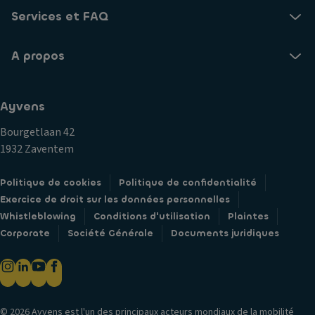
e
S
t
Services et FAQ
a
P
ér
u
In
a
st
A propos
f
u
a
o
x
ti
r
C
o
Ayvens
m
o
n
a
Bourgetlaan 42
n
n
ti
1932 Zaventem
d
e
o
a
m
n
Politique de cookies
Politique de confidentialité
m
e
v
Exercice de droit sur les données personnelles
n
n
er
Whistleblowing
Conditions d'utilisation
Plaintes
a
t
si
Corporate
Société Générale
Documents juridiques
ti
G
o
o
ar
n
n
ni
Fi
c
s
ni
e
s
© 2026 Ayvens est l'un des principaux acteurs mondiaux de la mobilité