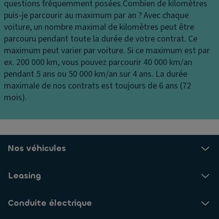
e
s
vi
questions fréquemment posées.
Combien de kilomètres
u
s
t
puis-je parcourir au maximum par an ?
Avec chaque
x
e
e
voiture, un nombre maximal de kilomètres peut être
d
s
parcouru pendant toute la durée de votre contrat. Ce
M
e
s
maximum peut varier par voiture. Si ce maximum est par
ir
jo
e
ex. 200 000 km, vous pouvez parcourir 40 000 km/an
oi
ur
s
pendant 5 ans ou 50 000 km/an sur 4 ans. La durée
r
maximale de nos contrats est toujours de 6 ans (72
ai
d
A
mois).
rb
e
n
a
c
ti
g
o
p
s
ur
a
ri
t
ti
Nos véhicules
d
oi
n
e
si
a
Leasing
a
e
g
u
e
Ai
Conduite électrique
x
d
E
la