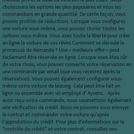
e
ri
a
choisissons les options les plus populaires et nous les
s
s
p
commandons en grande quantité. De cette façon, vous
p
a
a
pouvez profiter de réductions. Lorsque vous configurez
h
bl
ci
une voiture vous-même, vous pouvez choisir toutes les
ar
e
t
options vous-même. Vous avez toute la liberté pour créer
e
é
R
en ligne la voiture de vos rêves.
Comment se déroule le
s
d
é
processus de demande ?
Une « meilleure offre » peut
E
u
g
facilement être réservée en ligne. Lorsque vous êtes sûr
cl
c
ul
de votre choix, vous pouvez convertir votre réservation en
ai
of
a
une commande par email (que vous recevrez après la
ra
f
t
réservation). Vous pouvez également configurer vous-
g
re
e
même votre voiture de leasing. Cela peut être fait en
e
ur
B
ligne ou ensemble avec un employé d' Ayvens. Après
la
d
oî
avoir reçu votre commande, nous soumettons également
t
e
t
une vérification de crédit. Nous ne pouvons vous envoyer
ér
vi
e
le contrat et commander votre voiture qu’après
al
t
d
l’approbation du crédit. Pour plus d'informations sur le
F
e
e
“contrôle du crédit” et votre contrat, consultez nos