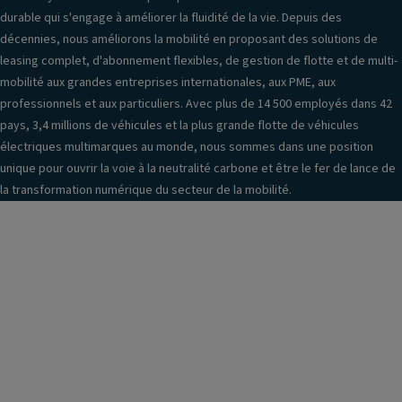
ti
n
a
durable qui s'engage à améliorer la fluidité de la vie. Depuis des
o
tr
g
décennies, nous améliorons la mobilité en proposant des solutions de
n
al
e
leasing complet, d'abonnement flexibles, de gestion de flotte et de multi-
is
C
mobilité aux grandes entreprises internationales, aux PME, aux
T
é
ar
professionnels et aux particuliers. Avec plus de 14 500 employés dans 42
a
e
r
pays, 3,4 millions de véhicules et la plus grande flotte de véhicules
pi
o
Al
électriques multimarques au monde, nous sommes dans une position
s
s
ar
unique pour ouvrir la voie à la neutralité carbone et être le fer de lance de
d
s
m
la transformation numérique du secteur de la mobilité.
e
er
e
s
ie
ai
ol
Pl
rb
P
a
a
n
c
g
e
e
s
u
s
a
s
v
H
P
a
a