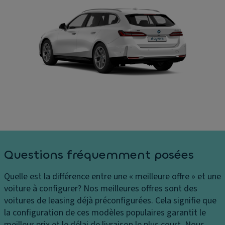
e
S
c
s
of
C
f
Di
o
re
m
û
él
e
ts
e
n
P
ct
si
h
.
o
ar
n
R
e
s
é
s
in
gl
C
t
a
Questions fréquemment posées
o
ér
g
n
ie
e
Quelle est la différence entre une « meilleure offre » et une
tr
ur
m
voiture à configurer?
Nos meilleures offres sont des
ôl
e
é
voitures de leasing déjà préconfigurées. Cela signifie que
e
s
m
la configuration de ces modèles populaires garantit le
d
o
C
meilleur prix et le délai de livraison le plus court. Nous