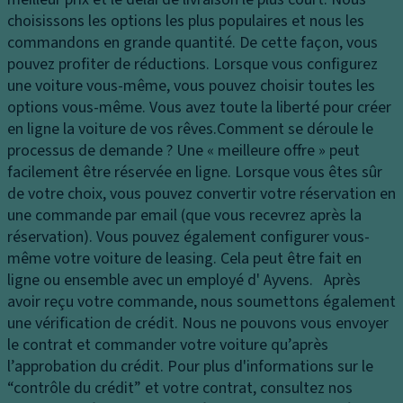
e
vi
a
choisissons les options les plus populaires et nous les
s
t
p
commandons en grande quantité. De cette façon, vous
p
e
a
pouvez profiter de réductions. Lorsque vous configurez
h
s
ci
une voiture vous-même, vous pouvez choisir toutes les
ar
s
t
options vous-même. Vous avez toute la liberté pour créer
e
e
é
en ligne la voiture de vos rêves.
Comment se déroule le
s
d
E
processus de demande ?
Une « meilleure offre » peut
E
u
cl
facilement être réservée en ligne. Lorsque vous êtes sûr
cl
c
ai
de votre choix, vous pouvez convertir votre réservation en
ai
of
ra
une commande par email (que vous recevrez après la
ra
f
g
réservation). Vous pouvez également configurer vous-
g
re
e
même votre voiture de leasing. Cela peut être fait en
e
d'
B
ligne ou ensemble avec un employé d' Ayvens. Après
la
a
oî
avoir reçu votre commande, nous soumettons également
t
c
t
une vérification de crédit. Nous ne pouvons vous envoyer
ér
c
e
le contrat et commander votre voiture qu’après
al
u
d
l’approbation du crédit. Pour plus d'informations sur le
F
ei
e
“contrôle du crédit” et votre contrat, consultez nos