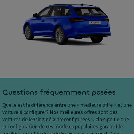
e
S
c
s
of
C
f
Di
o
re
m
û
él
e
ts
e
n
P
ct
si
h
.
o
ar
n
R
e
s
é
s
in
g
C
t
ul
Questions fréquemment posées
o
ér
a
n
ie
t
Quelle est la différence entre une « meilleure offre » et une
tr
ur
e
voiture à configurer?
Nos meilleures offres sont des
ôl
e
ur
voitures de leasing déjà préconfigurées. Cela signifie que
e
s
d
la configuration de ces modèles populaires garantit le
d
e
C
meilleur prix et le délai de livraison le plus court. Nous