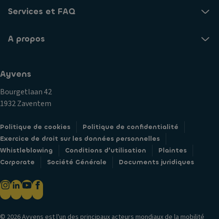
u
t
m
Services et FAQ
st
ér
e
a
a
n
ti
A propos
u
t
o
x
li
n
m
C
n
Ayvens
it
o
e
é
Bourgetlaan 42
n
m
1932 Zaventem
d
e
A
a
n
n
Politique de cookies
Politique de confidentialité
m
t
ti
Exercice de droit sur les données personnelles
n
p
G
Whistleblowing
Conditions d'utilisation
Plaintes
a
a
ar
Corporate
Société Générale
Documents juridiques
ti
ti
ni
o
n
s
n
a
s
c
g
a
e
e
g
© 2026 Ayvens est l'un des principaux acteurs mondiaux de la mobilité