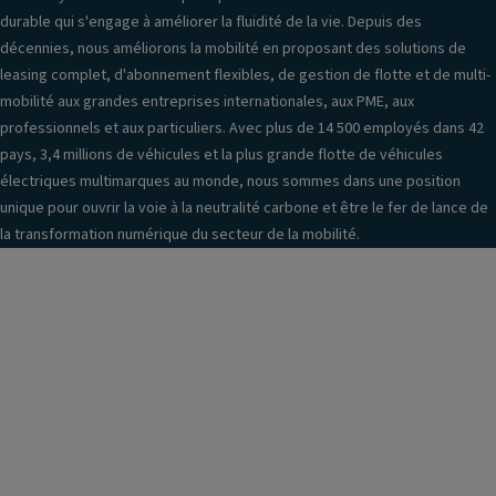
n
e
E
durable qui s'engage à améliorer la fluidité de la vie. Depuis des
tr
S
décennies, nous améliorons la mobilité en proposant des solutions de
T
al
P
leasing complet, d'abonnement flexibles, de gestion de flotte et de multi-
a
is
mobilité aux grandes entreprises internationales, aux PME, aux
pi
D
é
professionnels et aux particuliers. Avec plus de 14 500 employés dans 42
s
o
e
pays, 3,4 millions de véhicules et la plus grande flotte de véhicules
d
u
Al
électriques multimarques au monde, nous sommes dans une position
e
bl
ar
unique pour ouvrir la voie à la neutralité carbone et être le fer de lance de
s
e
m
la transformation numérique du secteur de la mobilité.
ol
e
e
m
P
ai
br
n
rb
a
e
a
y
u
g
a
s
s
g
P
a
e
ei
v
m
n
a
a