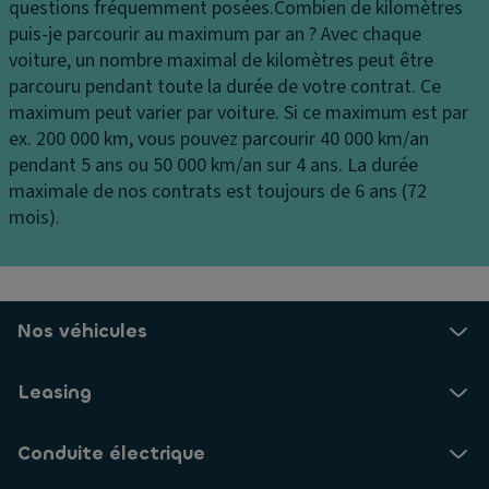
e
l
vi
questions fréquemment posées.
Combien de kilomètres
u
t
puis-je parcourir au maximum par an ?
Avec chaque
M
x
e
voiture, un nombre maximal de kilomètres peut être
ir
d
s
parcouru pendant toute la durée de votre contrat. Ce
oi
e
s
maximum peut varier par voiture. Si ce maximum est par
r
jo
e
ex. 200 000 km, vous pouvez parcourir 40 000 km/an
d
ur
s
pendant 5 ans ou 50 000 km/an sur 4 ans. La durée
e
maximale de nos contrats est toujours de 6 ans (72
ai
c
Di
mois).
rb
o
ff
a
ur
ér
g
t
e
s
oi
n
ri
si
ti
Nos véhicules
d
e
el
e
à
Ai
Leasing
a
gl
d
u
is
e
Conduite électrique
x
s
a
la
e