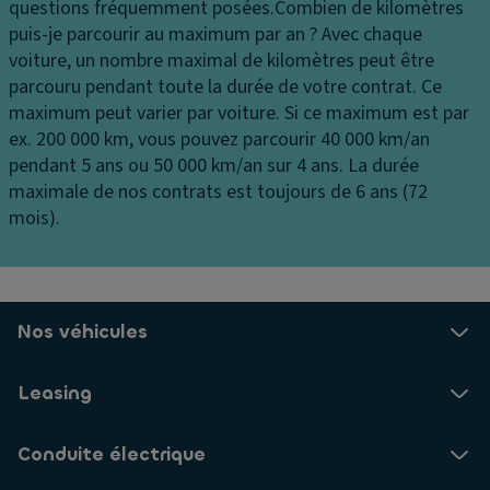
g
vi
questions fréquemment posées.
Combien de kilomètres
d
s
t
puis-je parcourir au maximum par an ?
Avec chaque
e
ri
e
voiture, un nombre maximal de kilomètres peut être
a
d
s
parcouru pendant toute la durée de votre contrat. Ce
u
e
s
maximum peut varier par voiture. Si ce maximum est par
st
a
e
ex. 200 000 km, vous pouvez parcourir 40 000 km/an
a
u
s
pendant 5 ans ou 50 000 km/an sur 4 ans. La durée
ti
x
maximale de nos contrats est toujours de 6 ans (72
o
Di
la
mois).
n
ff
t
n
ér
ér
e
e
a
m
n
u
e
ti
Nos véhicules
x
n
el
C
t
à
Leasing
o
gl
G
n
is
ar
Conduite électrique
d
s
ni
a
e