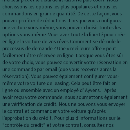
e
c
a
choisissons les options les plus populaires et nous les
s
u
p
commandons en grande quantité. De cette façon, vous
p
ei
a
pouvez profiter de réductions. Lorsque vous configurez
h
l
ci
une voiture vous-même, vous pouvez choisir toutes les
ar
t
M
options vous-même. Vous avez toute la liberté pour créer
e
é
ir
en ligne la voiture de vos rêves.
Comment se déroule le
s
d
oi
processus de demande ?
Une « meilleure offre » peut
F
u
r
facilement être réservée en ligne. Lorsque vous êtes sûr
e
c
d
de votre choix, vous pouvez convertir votre réservation en
u
of
e
une commande par email (que vous recevrez après la
x
f
c
réservation). Vous pouvez également configurer vous-
d
re
o
même votre voiture de leasing. Cela peut être fait en
e
ur
B
ligne ou ensemble avec un employé d' Ayvens. Après
jo
t
oî
avoir reçu votre commande, nous soumettons également
ur
oi
t
une vérification de crédit. Nous ne pouvons vous envoyer
ai
si
e
le contrat et commander votre voiture qu’après
rb
e
d
l’approbation du crédit. Pour plus d'informations sur le
a
e
“contrôle du crédit” et votre contrat, consultez nos
Ai