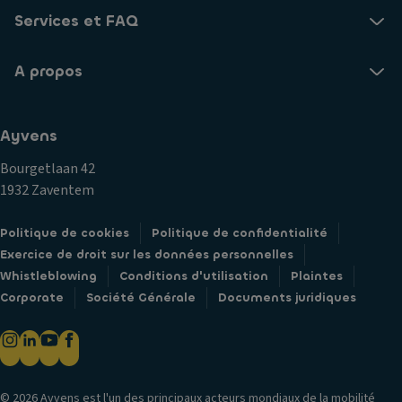
s
m
m
Services et FAQ
s
n
e
a
a
n
g
A propos
ti
t
e
o
li
T
n
m
Ayvens
a
c
it
pi
e
é
Bourgetlaan 42
s
n
1932 Zaventem
A
d
tr
n
e
al
Politique de cookies
Politique de confidentialité
ti
s
is
Exercice de droit sur les données personnelles
p
ol
é
Whistleblowing
Conditions d'utilisation
Plaintes
a
e
P
Corporate
Société Générale
Documents juridiques
ti
n
ai
n
e
rb
a
u
a
g
s
g
e
© 2026 Ayvens est l'un des principaux acteurs mondiaux de la mobilité