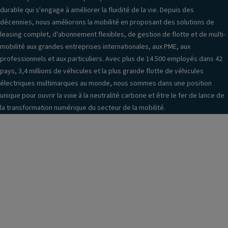
s
P
E
durable qui s'engage à améliorer la fluidité de la vie. Depuis des
a
ei
S
décennies, nous améliorons la mobilité en proposant des solutions de
v
n
P
leasing complet, d'abonnement flexibles, de gestion de flotte et de multi-
a
t
mobilité aux grandes entreprises internationales, aux PME, aux
In
n
ur
professionnels et aux particuliers. Avec plus de 14 500 employés dans 42
f
t
e
pays, 3,4 millions de véhicules et la plus grande flotte de véhicules
o
ai
R
électriques multimarques au monde, nous sommes dans une position
r
rb
ai
unique pour ouvrir la voie à la neutralité carbone et être le fer de lance de
m
a
ls
la transformation numérique du secteur de la mobilité.
a
g
d
ti
s
e
o
la
t
n
t
oi
v
ér
t
er
a
P
si
u
o
o
x
rt
n
A
e
Fi