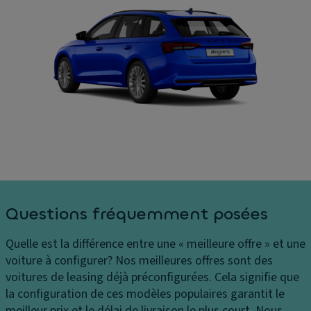
e
S
ur
s
d
C
e
Di
o
vi
m
û
t
e
ts
e
n
P
s
si
h
s
o
ar
e
n
e
s
E
s
in
cl
C
t
ai
Questions fréquemment posées
o
ér
ra
n
ie
g
Quelle est la différence entre une « meilleure offre » et une
tr
ur
e
voiture à configurer?
Nos meilleures offres sont des
ôl
e
d'
voitures de leasing déjà préconfigurées. Cela signifie que
e
s
a
la configuration de ces modèles populaires garantit le
d
c
C
meilleur prix et le délai de livraison le plus court. Nous