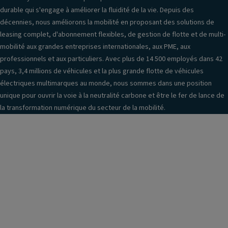
n
P
el
durable qui s'engage à améliorer la fluidité de la vie. Depuis des
tr
ei
s
décennies, nous améliorons la mobilité en proposant des solutions de
al
n
é
leasing complet, d'abonnement flexibles, de gestion de flotte et de multi-
is
t
q
mobilité aux grandes entreprises internationales, aux PME, aux
é
ur
u
professionnels et aux particuliers. Avec plus de 14 500 employés dans 42
e
e
e
pays, 3,4 millions de véhicules et la plus grande flotte de véhicules
ai
P
n
électriques multimarques au monde, nous sommes dans une position
rb
o
ti
unique pour ouvrir la voie à la neutralité carbone et être le fer de lance de
a
rt
el
la transformation numérique du secteur de la mobilité.
g
e
In
s
g
f
a
o
o
v
b
r
a
el
m
n
e
a
t
ts
ti
ai
V
o
rb
e
n