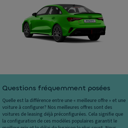
e
S
ur
s
d
C
e
Di
o
vi
m
û
t
e
ts
e
n
P
s
si
h
s
o
ar
e
n
e
s
E
s
in
cl
C
t
ai
Questions fréquemment posées
o
ér
ra
n
ie
g
Quelle est la différence entre une « meilleure offre » et une
tr
ur
e
voiture à configurer?
Nos meilleures offres sont des
ôl
e
d'
voitures de leasing déjà préconfigurées. Cela signifie que
e
s
a
la configuration de ces modèles populaires garantit le
d
c
C
meilleur prix et le délai de livraison le plus court. Nous