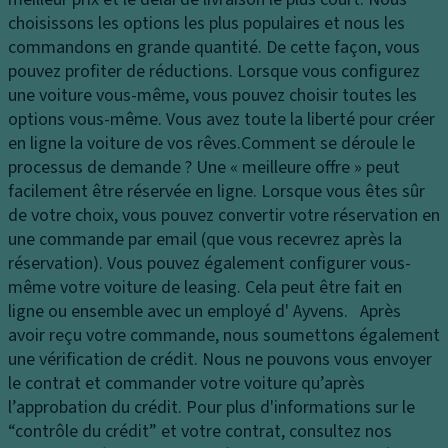
e
c
a
choisissons les options les plus populaires et nous les
s
u
p
commandons en grande quantité. De cette façon, vous
p
ei
a
pouvez profiter de réductions. Lorsque vous configurez
h
l
ci
une voiture vous-même, vous pouvez choisir toutes les
ar
t
M
options vous-même. Vous avez toute la liberté pour créer
e
é
ir
en ligne la voiture de vos rêves.
Comment se déroule le
s
d
oi
processus de demande ?
Une « meilleure offre » peut
E
u
r
facilement être réservée en ligne. Lorsque vous êtes sûr
cl
c
d
de votre choix, vous pouvez convertir votre réservation en
ai
of
e
une commande par email (que vous recevrez après la
ra
f
c
réservation). Vous pouvez également configurer vous-
g
re
o
même votre voiture de leasing. Cela peut être fait en
e
ur
B
ligne ou ensemble avec un employé d' Ayvens. Après
la
t
oî
avoir reçu votre commande, nous soumettons également
t
oi
t
une vérification de crédit. Nous ne pouvons vous envoyer
ér
si
e
le contrat et commander votre voiture qu’après
al
e
d
l’approbation du crédit. Pour plus d'informations sur le
F
e
“contrôle du crédit” et votre contrat, consultez nos
Ai