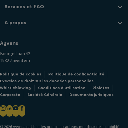
s
S
t
Services et FAQ
s
P
ér
a
D
a
g
A propos
o
u
e
u
x
T
bl
C
Ayvens
a
e
o
pi
e
Bourgetlaan 42
n
s
m
1932 Zaventem
d
d
br
a
e
a
Politique de cookies
Politique de confidentialité
m
s
y
Exercice de droit sur les données personnelles
n
ol
a
Whistleblowing
Conditions d'utilisation
Plaintes
a
g
P
Corporate
Société Générale
Documents juridiques
ti
e
n
o
m
e
n
a
u
c
n
s
e
u
© 2026 Ayvens est l'un des principaux acteurs mondiaux de la mobilité