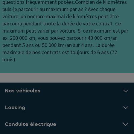
e
vi
questions fréquemment posées.
Combien de kilomètres
d
u
t
puis-je parcourir au maximum par an ?
Avec chaque
e
x
e
voiture, un nombre maximal de kilomètres peut être
a
d
s
parcouru pendant toute la durée de votre contrat. Ce
u
e
s
maximum peut varier par voiture. Si ce maximum est par
st
jo
e
ex. 200 000 km, vous pouvez parcourir 40 000 km/an
a
ur
s
pendant 5 ans ou 50 000 km/an sur 4 ans. La durée
ti
maximale de nos contrats est toujours de 6 ans (72
ai
o
A
mois).
rb
n
n
a
n
ti
g
e
p
s
m
a
ri
e
ti
Nos véhicules
d
n
n
e
t
a
Leasing
a
g
G
u
e
ar
Conduite électrique
x
ni
E
la