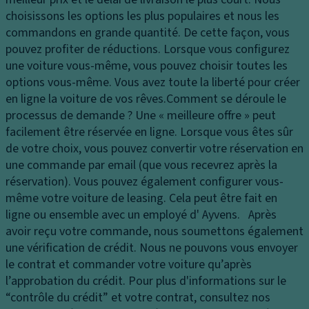
e
c
a
choisissons les options les plus populaires et nous les
s
u
p
commandons en grande quantité. De cette façon, vous
p
ei
a
pouvez profiter de réductions. Lorsque vous configurez
h
l
ci
une voiture vous-même, vous pouvez choisir toutes les
ar
t
M
options vous-même. Vous avez toute la liberté pour créer
e
é
ir
en ligne la voiture de vos rêves.
Comment se déroule le
s
d
oi
processus de demande ?
Une « meilleure offre » peut
E
u
r
facilement être réservée en ligne. Lorsque vous êtes sûr
cl
c
d
de votre choix, vous pouvez convertir votre réservation en
ai
of
e
une commande par email (que vous recevrez après la
ra
f
c
réservation). Vous pouvez également configurer vous-
g
re
o
même votre voiture de leasing. Cela peut être fait en
e
ur
B
ligne ou ensemble avec un employé d' Ayvens. Après
la
t
oî
avoir reçu votre commande, nous soumettons également
t
oi
t
une vérification de crédit. Nous ne pouvons vous envoyer
ér
si
e
le contrat et commander votre voiture qu’après
al
e
d
l’approbation du crédit. Pour plus d'informations sur le
F
e
“contrôle du crédit” et votre contrat, consultez nos
Ai