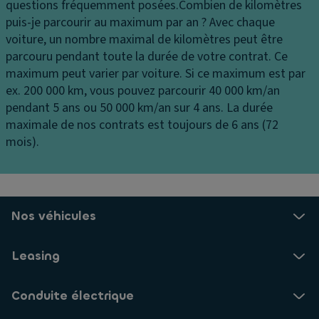
e
vi
questions fréquemment posées.
Combien de kilomètres
d
u
t
puis-je parcourir au maximum par an ?
Avec chaque
e
x
e
voiture, un nombre maximal de kilomètres peut être
a
d
s
parcouru pendant toute la durée de votre contrat. Ce
u
e
s
maximum peut varier par voiture. Si ce maximum est par
st
jo
e
ex. 200 000 km, vous pouvez parcourir 40 000 km/an
a
ur
s
pendant 5 ans ou 50 000 km/an sur 4 ans. La durée
ti
maximale de nos contrats est toujours de 6 ans (72
ai
o
A
mois).
rb
n
n
a
n
ti
g
e
p
s
m
a
ri
e
ti
Nos véhicules
d
n
n
e
t
a
Leasing
a
g
G
u
e
ar
Conduite électrique
x
ni
E
la