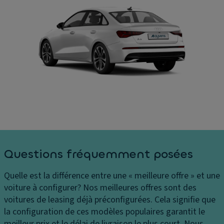
e
S
ur
s
d
C
e
Di
o
vi
m
û
t
e
ts
e
n
P
s
si
h
s
o
ar
e
n
e
s
E
s
in
cl
C
t
ai
Questions fréquemment posées
o
ér
ra
n
ie
g
Quelle est la différence entre une « meilleure offre » et une
tr
ur
e
voiture à configurer?
Nos meilleures offres sont des
ôl
e
d'
voitures de leasing déjà préconfigurées. Cela signifie que
e
s
a
la configuration de ces modèles populaires garantit le
d
c
C
meilleur prix et le délai de livraison le plus court. Nous