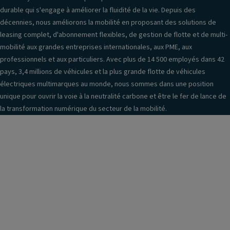
n
P
el
durable qui s'engage à améliorer la fluidité de la vie. Depuis des
tr
ei
s
décennies, nous améliorons la mobilité en proposant des solutions de
al
n
é
leasing complet, d'abonnement flexibles, de gestion de flotte et de multi-
is
t
q
mobilité aux grandes entreprises internationales, aux PME, aux
é
ur
u
professionnels et aux particuliers. Avec plus de 14 500 employés dans 42
e
e
e
pays, 3,4 millions de véhicules et la plus grande flotte de véhicules
ai
R
n
électriques multimarques au monde, nous sommes dans une position
rb
a
ti
unique pour ouvrir la voie à la neutralité carbone et être le fer de lance de
a
n
el
la transformation numérique du secteur de la mobilité.
g
g
In
s
e
f
a
m
o
v
e
r
a
n
m
n
t
a
t
s
ti
o
ai
o
u
rb
n