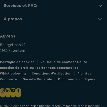
s
S
t
Services et FAQ
s
P
ér
a
D
a
g
A propos
o
u
e
u
x
T
bl
C
Ayvens
a
e
o
pi
e
Bourgetlaan 42
n
s
m
1932 Zaventem
d
d
br
a
e
a
Politique de cookies
Politique de confidentialité
m
s
y
Exercice de droit sur les données personnelles
n
ol
a
Whistleblowing
Conditions d'utilisation
Plaintes
a
g
P
Corporate
Société Générale
Documents juridiques
ti
e
n
o
m
e
n
a
u
c
n
s
e
u
© 2026 Ayvens est l'un des principaux acteurs mondiaux de la mobilité