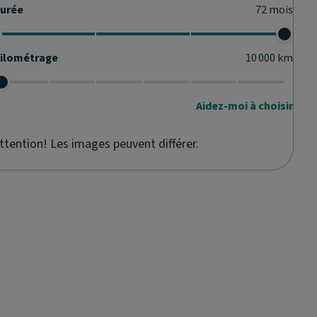
urée
72
mois
ilométrage
10 000
km
Aidez-moi à choisir
ttention! Les images peuvent différer.