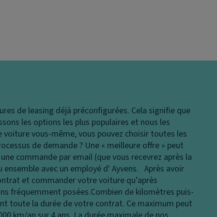
ures de leasing déjà préconfigurées. Cela signifie que
issons les options les plus populaires et nous les
 voiture vous-même, vous pouvez choisir toutes les
rocessus de demande ?
Une « meilleure offre » peut
en une commande par email (que vous recevrez après la
ou ensemble avec un employé d' Ayvens. Après avoir
ontrat et commander votre voiture qu’après
tions fréquemment posées.
Combien de kilomètres puis-
nt toute la durée de votre contrat. Ce maximum peut
 000 km/an sur 4 ans. La durée maximale de nos