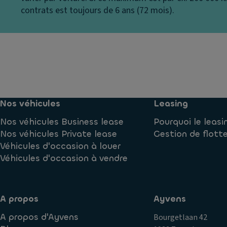
u
t
e
contrats est toujours de 6 ans (72 mois).
x
e
a
d
s
u
e
s
st
jo
e
a
ur
s
ti
ai
o
A
rb
n
n
Nos véhicules
Leasing
a
n
ti
g
e
p
Nos véhicules Business lease
Pourquoi le leasi
s
m
a
Nos véhicules Private lease
Gestion de flott
ri
e
ti
Véhicules d'occasion à louer
d
n
n
Véhicules d'occasion à vendre
e
t
a
a
g
G
u
e
ar
A propos
Ayvens
x
ni
E
la
A propos d'Ayvens
Bourgetlaan 42
s
S