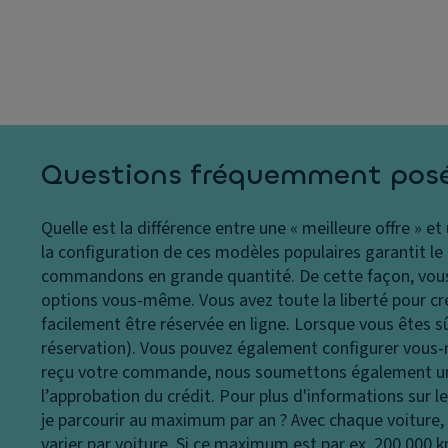
s
u
p
p
ei
a
h
l
ci
ar
t
M
e
é
ir
s
d
oi
E
u
r
Questions fréquemment pos
cl
c
d
ai
of
e
Quelle est la différence entre une « meilleure offre » et
ra
f
c
la configuration de ces modèles populaires garantit le me
g
re
o
commandons en grande quantité. De cette façon, vous 
e
ur
B
options vous-même. Vous avez toute la liberté pour crée
la
t
oî
facilement être réservée en ligne. Lorsque vous êtes s
t
oi
t
réservation). Vous pouvez également configurer vous-m
ér
si
e
reçu votre commande, nous soumettons également une 
al
e
d
l’approbation du crédit. Pour plus d'informations sur 
F
e
Ai
je parcourir au maximum par an ?
Avec chaque voiture,
e
vi
d
varier par voiture. Si ce maximum est par ex. 200 000