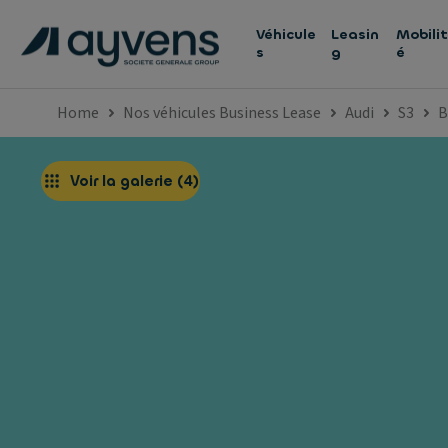
Véhicule
Leasin
Mobilit
s
g
é
Home
Nos véhicules Business Lease
Audi
S3
B
Voir la galerie
(
4
)