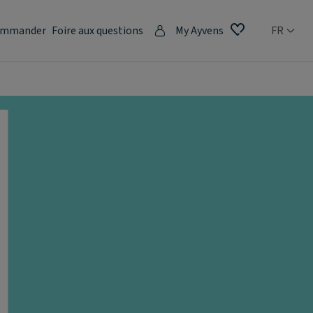
mmander
Foire aux questions
My Ayvens
FR