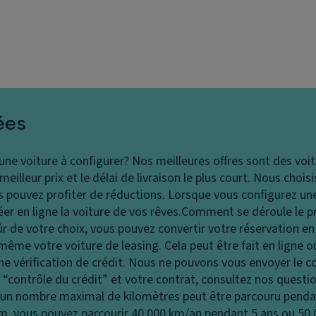
ées
 une voiture à configurer?
Nos meilleures offres sont des voit
illeur prix et le délai de livraison le plus court. Nous chois
pouvez profiter de réductions. Lorsque vous configurez une
r en ligne la voiture de vos rêves.
Comment se déroule le p
ûr de votre choix, vous pouvez convertir votre réservation 
ême votre voiture de leasing. Cela peut être fait en ligne 
vérification de crédit. Nous ne pouvons vous envoyer le c
le “contrôle du crédit” et votre contrat, consultez nos ques
 un nombre maximal de kilomètres peut être parcouru penda
 km, vous pouvez parcourir 40 000 km/an pendant 5 ans ou 50