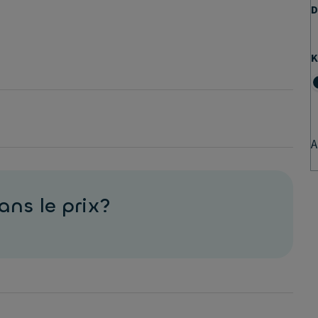
D
K
A
ans le prix?