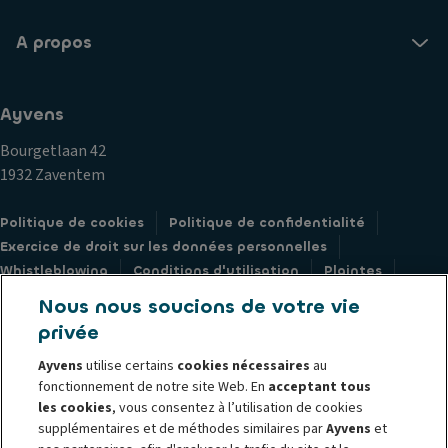
A propos
Ayvens
Bourgetlaan 42
1932 Zaventem
Politique de cookies
Politique de confidentialité
Exercice de droit sur les données personnelles
Whistleblowing
Conditions d'utilisation
Plaintes
Corporate
Société Générale
Documents juridiques
Nous nous soucions de votre vie
privée
Ayvens
utilise certains
cookies nécessaires
au
fonctionnement de notre site Web. En
acceptant tous
© 2026 Ayvens est l'un des principaux acteurs mondiaux de la mobilité
les cookies
, vous consentez à l’utilisation de cookies
supplémentaires et de méthodes similaires par
Ayvens
et
durable qui s'engage à améliorer la fluidité de la vie. Depuis des