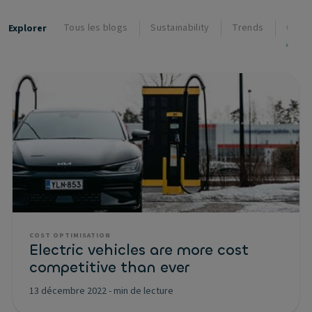
Tous les blogs
Sustainability
Trends
Cost 
Explorer
COST OPTIMISATION
Electric vehicles are more cost
competitive than ever
13 décembre 2022
-
min de lecture