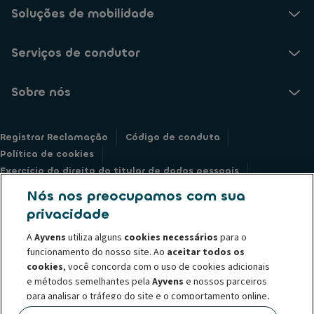
Soluções de mobilidade
Serviços de condutor
Sobre nós
Registrar Reclamação
Código de conduta
Política de cookies
Exercício do direito do titular de dados pessoais
Informações legais
Declaração de privacidade
Nós nos preocupamos com sua
Societe Generale
Whistleblowing
privacidade
A
Ayvens
utiliza alguns
cookies necessários
para o
funcionamento do nosso site. Ao
aceitar todos os
cookies
, você concorda com o uso de cookies adicionais
e métodos semelhantes pela
Ayvens
e nossos parceiros
© 2026 O Grupo Ayvens é líder global em mobilidade sustentável, oferece
para analisar o tráfego do site e o comportamento online,
serviços de locação de longo prazo, assinatura flexíveis, serviços de
oferecer recursos de mídia social e personalizar