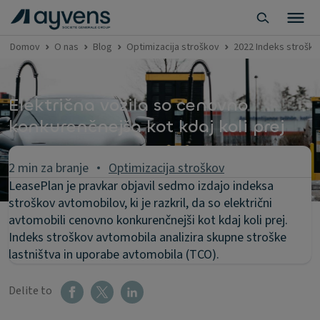
Domov
O nas
Blog
Optimizacija stroškov
2022 Indeks stroško
Električna vozila so cenovno
konkurenčnejša kot kdaj koli prej
2 min za branje
Optimizacija stroškov
LeasePlan je pravkar objavil sedmo izdajo indeksa
stroškov avtomobilov, ki je razkril, da so električni
avtomobili cenovno konkurenčnejši kot kdaj koli prej.
Indeks stroškov avtomobila analizira skupne stroške
lastništva in uporabe avtomobila (TCO).
Delite to