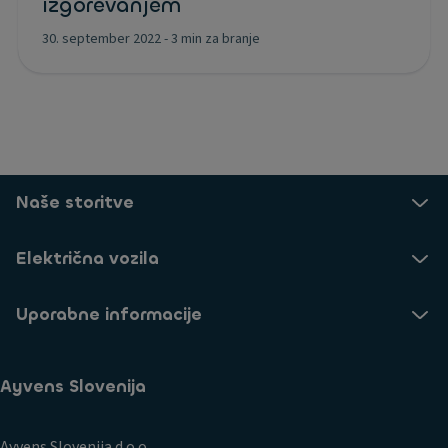
izgorevanjem
30. september 2022
-
3 min za branje
Naše storitve
Električna vozila
Uporabne informacije
Ayvens Slovenija
Ayvens Slovenija d.o.o.