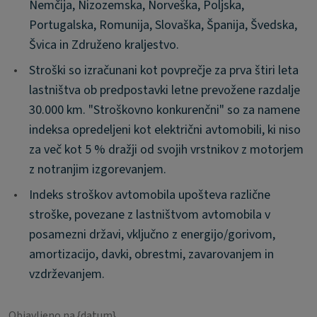
Nemčija, Nizozemska, Norveška, Poljska,
Portugalska, Romunija, Slovaška, Španija, Švedska,
Švica in Združeno kraljestvo.
•
Stroški so izračunani kot povprečje za prva štiri leta
lastništva ob predpostavki letne prevožene razdalje
30.000 km. "Stroškovno konkurenčni" so za namene
indeksa opredeljeni kot električni avtomobili, ki niso
za več kot 5 % dražji od svojih vrstnikov z motorjem
z notranjim izgorevanjem.
•
Indeks stroškov avtomobila upošteva različne
stroške, povezane z lastništvom avtomobila v
posamezni državi, vključno z energijo/gorivom,
amortizacijo, davki, obrestmi, zavarovanjem in
vzdrževanjem.
Objavljeno na {datum}