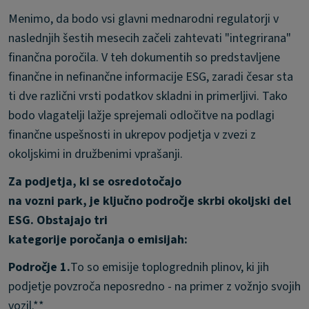
Menimo, da bodo vsi glavni mednarodni regulatorji v
naslednjih šestih mesecih začeli zahtevati "integrirana"
finančna poročila. V teh dokumentih so predstavljene
finančne in nefinančne informacije ESG, zaradi česar sta
ti dve različni vrsti podatkov skladni in primerljivi. Tako
bodo vlagatelji lažje sprejemali odločitve na podlagi
finančne uspešnosti in ukrepov podjetja v zvezi z
okoljskimi in družbenimi vprašanji.
Za podjetja, ki se osredotočajo
na vozni park, je ključno področje skrbi okoljski del
ESG. Obstajajo tri
kategorije poročanja o emisijah:
Področje 1.
To so emisije toplogrednih plinov, ki jih
podjetje povzroča neposredno - na primer z vožnjo svojih
vozil.**