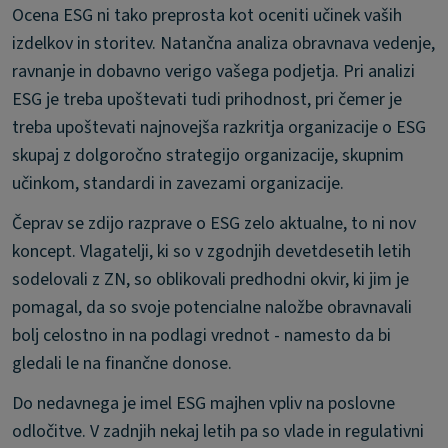
Ocena ESG ni tako preprosta kot oceniti učinek vaših
izdelkov in storitev. Natančna analiza obravnava vedenje,
ravnanje in dobavno verigo vašega podjetja. Pri analizi
ESG je treba upoštevati tudi prihodnost, pri čemer je
treba upoštevati najnovejša razkritja organizacije o ESG
skupaj z dolgoročno strategijo organizacije, skupnim
učinkom, standardi in zavezami organizacije.
Čeprav se zdijo razprave o ESG zelo aktualne, to ni nov
koncept. Vlagatelji, ki so v zgodnjih devetdesetih letih
sodelovali z ZN, so oblikovali predhodni okvir, ki jim je
pomagal, da so svoje potencialne naložbe obravnavali
bolj celostno in na podlagi vrednot - namesto da bi
gledali le na finančne donose.
Do nedavnega je imel ESG majhen vpliv na poslovne
odločitve. V zadnjih nekaj letih pa so vlade in regulativni