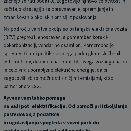
začnejo zbirati podatke, zagotovijo njihovo celovitost in
začrtajo strategijo za obravnavanje, spremljanje in
zmanjševanje okoljskih emisij iz poslovanja.
Na področju varstva okolja so baterijska električna vozila
(BEV) preprost, enostaven, a pomemben korak k
dekarbonizaciji, vendar ne osamljen. Pomembno je
spremeniti tudi politike voznega parka glede službenih
avtomobilov, denarnih nadomestil, sivega voznega parka
in celo vira uporabljene električne energije, da bi
zagotovili izbiro možnosti z nižjimi emisijami, ki so
usmerjene v ESG.
Ayvens vam lahko pomaga
na vaši poti elektrifikacije. Od pomoči pri izboljšanju
posredovanja podatkov
in ugotavljanju vpogleda v vozni park do
sodelovanja z vami pri oblikovanju in