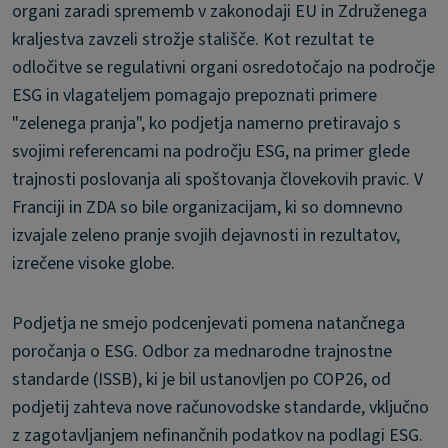
organi zaradi sprememb v zakonodaji EU in Združenega
kraljestva zavzeli strožje stališče. Kot rezultat te
odločitve se regulativni organi osredotočajo na področje
ESG in vlagateljem pomagajo prepoznati primere
"zelenega pranja", ko podjetja namerno pretiravajo s
svojimi referencami na področju ESG, na primer glede
trajnosti poslovanja ali spoštovanja človekovih pravic. V
Franciji in ZDA so bile organizacijam, ki so domnevno
izvajale zeleno pranje svojih dejavnosti in rezultatov,
izrečene visoke globe.
Podjetja ne smejo podcenjevati pomena natančnega
poročanja o ESG. Odbor za mednarodne trajnostne
standarde (ISSB), ki je bil ustanovljen po COP26, od
podjetij zahteva nove računovodske standarde, vključno
z zagotavljanjem nefinančnih podatkov na podlagi ESG.