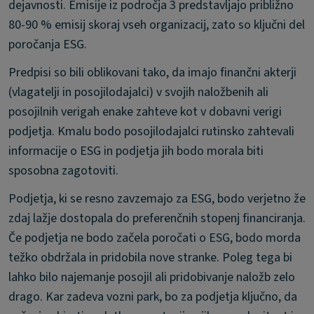
dejavnosti. Emisije iz področja 3 predstavljajo približno
80-90 % emisij skoraj vseh organizacij, zato so ključni del
poročanja ESG.
Predpisi so bili oblikovani tako, da imajo finančni akterji
(vlagatelji in posojilodajalci) v svojih naložbenih ali
posojilnih verigah enake zahteve kot v dobavni verigi
podjetja. Kmalu bodo posojilodajalci rutinsko zahtevali
informacije o ESG in podjetja jih bodo morala biti
sposobna zagotoviti.
Podjetja, ki se resno zavzemajo za ESG, bodo verjetno že
zdaj lažje dostopala do preferenčnih stopenj financiranja.
Če podjetja ne bodo začela poročati o ESG, bodo morda
težko obdržala in pridobila nove stranke. Poleg tega bi
lahko bilo najemanje posojil ali pridobivanje naložb zelo
drago. Kar zadeva vozni park, bo za podjetja ključno, da