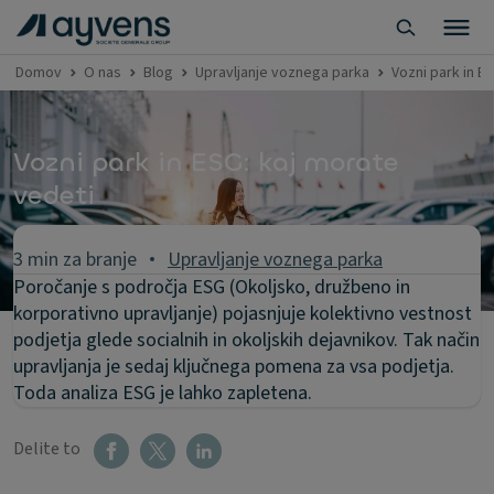
Domov
O nas
Blog
Upravljanje voznega parka
Vozni park in E
Vozni park in ESG: kaj morate
vedeti
3 min za branje
Upravljanje voznega parka
Poročanje s področja ESG (Okoljsko, družbeno in
korporativno upravljanje) pojasnjuje kolektivno vestnost
podjetja glede socialnih in okoljskih dejavnikov. Tak način
upravljanja je sedaj ključnega pomena za vsa podjetja.
Toda analiza ESG je lahko zapletena.
Delite to