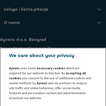
Usluge i česta pitanja
O nama
Ayvens d.o.o. Beograd
Bulevar Milutina Milankovića 7Đ
Novi Beograd
We care about your privacy
11070, Serbia
Ayvens
uses some
necessary cookies
which are
Poslovanje i etički principi
Politika kolačića
required for our website to function. By
accepting all
Pravne informacije
Izjava o privatnosti
cookies
you consent to the use of additional cookies and
Zahtevi i prava ZZPL
Podnesite žalbu
Uzbunjivanje
similar methods by
Ayvens
and our partners to analyse
site traffic and online behaviour, offer social media
Societe Generale
features and personalise content and advertisements
in/outside our website.