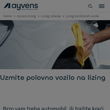
Home
Ayvens lizing
Lizing rešenja
Lizing korišćenih vozila
Uzmite polovno vozilo na lizing
Brzo vam treba automobil, ili tražite kraći