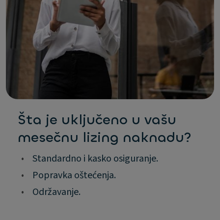
Šta je uključeno u vašu
mesečnu lizing naknadu?
•
Standardno i kasko osiguranje.
•
Popravka oštećenja.
•
Održavanje.