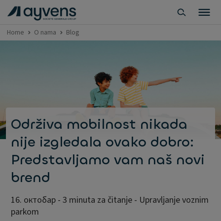
Home
O nama
Blog
Održiva mobilnost nikada
nije izgledala ovako dobro:
Predstavljamo vam naš novi
brend
16. октобар - 3 minuta za čitanje - Upravljanje voznim
parkom