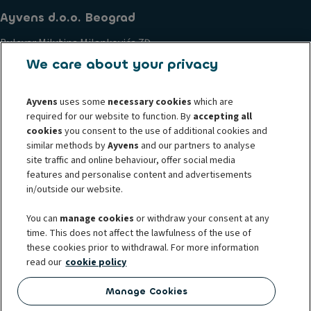
Ayvens d.o.o. Beograd
Bulevar Milutina Milankovića 7Đ
Novi Beograd
We care about your privacy
11070, Serbia
Ayvens
uses some
necessary cookies
which are
Poslovanje i etički principi
Politika kolačića
required for our website to function. By
accepting all
Pravne informacije
Izjava o privatnosti
cookies
you consent to the use of additional cookies and
Zahtevi i prava ZZPL
Podnesite žalbu
Uzbunjivanje
similar methods by
Ayvens
and our partners to analyse
Societe Generale
site traffic and online behaviour, offer social media
features and personalise content and advertisements
in/outside our website.
You can
manage cookies
or withdraw your consent at any
time. This does not affect the lawfulness of the use of
© 2026 ALD Automotive | LeasePlan predstavlja Ayvens Group, svoj
these cookies prior to withdrawal. For more information
globalni brend mobilnosti, koji objedinjuje dve kopanije pod zajedničkim
read our
cookie policy
identitetom. Ayvens je vodeći svetski igrač održive mobilnosti koji pruža
usluge full-service operativnog lizinga, fleksibilni zakup, usluge upravljanja
Manage Cookies
voznim parkom i rešenja multi-mobilnosti ka klijentima u koje spadaju