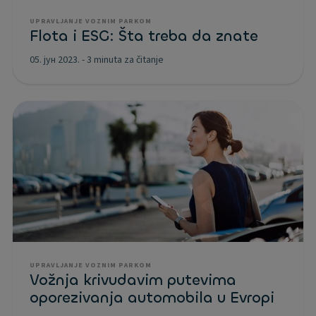
UPRAVLJANJE VOZNIM PARKOM
Flota i ESG: Šta treba da znate
05. јун 2023.
-
3 minuta za čitanje
UPRAVLJANJE VOZNIM PARKOM
Vožnja krivudavim putevima
oporezivanja automobila u Evropi