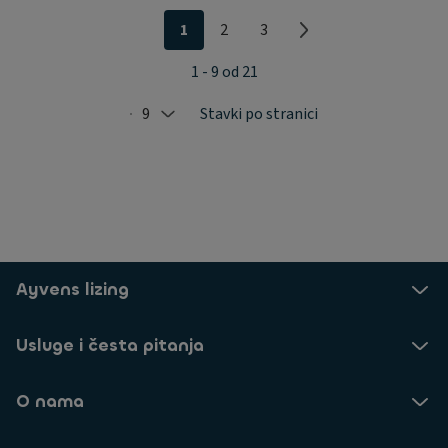
1
2
3
1 - 9 od 21
9
Stavki po stranici
Selected: 9
Ayvens lizing
Usluge i česta pitanja
O nama