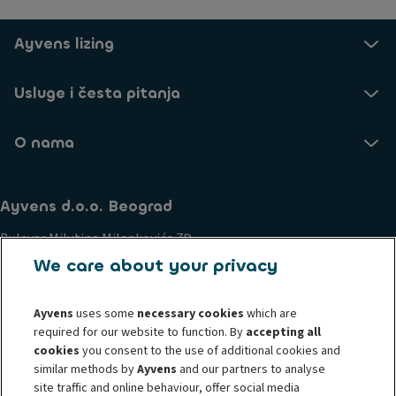
Ayvens lizing
Usluge i česta pitanja
O nama
Ayvens d.o.o. Beograd
Bulevar Milutina Milankovića 7Đ
Novi Beograd
We care about your privacy
11070, Serbia
Ayvens
uses some
necessary cookies
which are
Poslovanje i etički principi
Politika kolačića
required for our website to function. By
accepting all
Pravne informacije
Izjava o privatnosti
cookies
you consent to the use of additional cookies and
Zahtevi i prava ZZPL
Podnesite žalbu
Uzbunjivanje
similar methods by
Ayvens
and our partners to analyse
Societe Generale
site traffic and online behaviour, offer social media