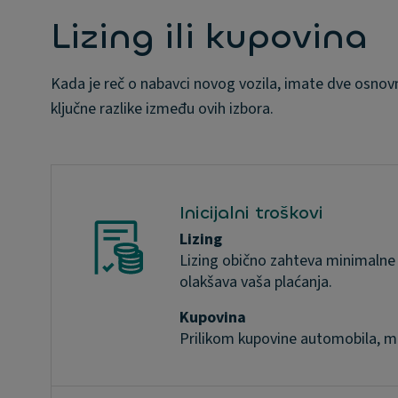
Lizing ili kupovina
Kada je reč o nabavci novog vozila, imate dve osnovn
ključne razlike između ovih izbora.
Inicijalni troškovi
Lizing
Lizing obično zahteva minimalne 
olakšava vaša plaćanja.
Kupovina
Prilikom kupovine automobila, mor