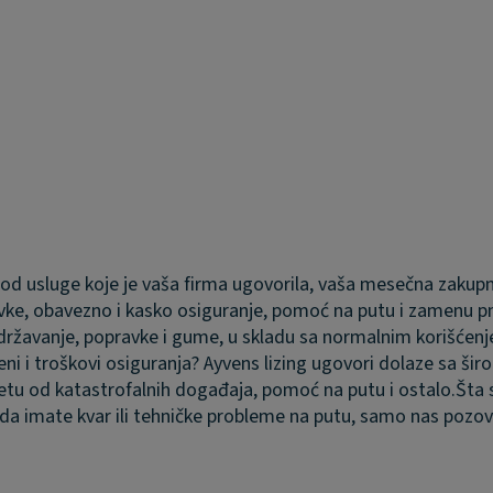
 od usluge koje je vaša firma ugovorila, vaša mesečna zakupnin
pravke, obavezno i kasko osiguranje, pomoć na putu i zamenu 
državanje, popravke i gume, u skladu sa normalnim korišće
čeni i troškovi osiguranja?
Ayvens lizing ugovori dolaze sa ši
tetu od katastrofalnih događaja, pomoć na putu i ostalo.
Šta 
 da imate kvar ili tehničke probleme na putu, samo nas pozovi