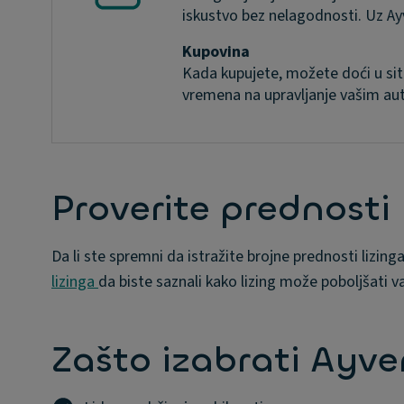
iskustvo bez nelagodnosti. Uz Ay
Kupovina
Kada kupujete, možete doći u sit
vremena na upravljanje vašim au
Proverite prednosti 
Da li ste spremni da istražite brojne prednosti lizing
lizinga
da biste saznali kako lizing može poboljšati va
Zašto izabrati Ayve