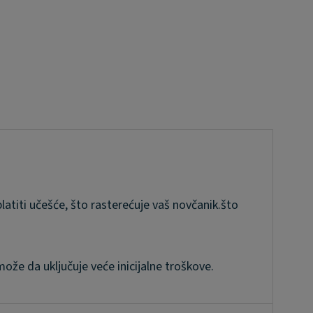
atiti učešće, što rasterećuje vaš novčanik.što
ože da uključuje veće inicijalne troškove.