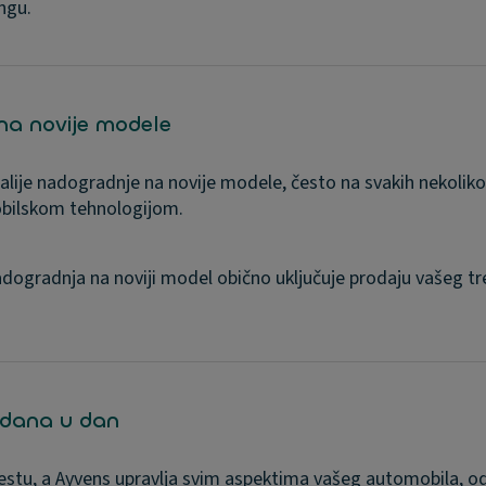
ingu.
a novije modele
lije nadogradnje na novije modele, često na svakih nekoliko
bilskom tehnologijom.
dogradnja na noviji model obično uključuje prodaju vašeg tre
 dana u dan
estu, a Ayvens upravlja svim aspektima vašeg automobila, od