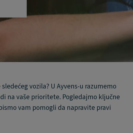
ne sledećeg vozila? U Ayvens-u razumemo
odi na vaše prioritete. Pogledajmo ključne
o bismo vam pomogli da napravite pravi