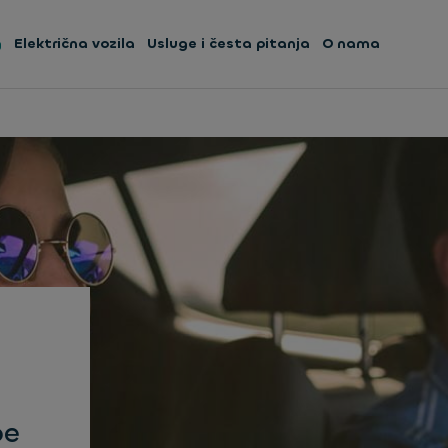
g
Električna vozila
Usluge i česta pitanja
O nama
be