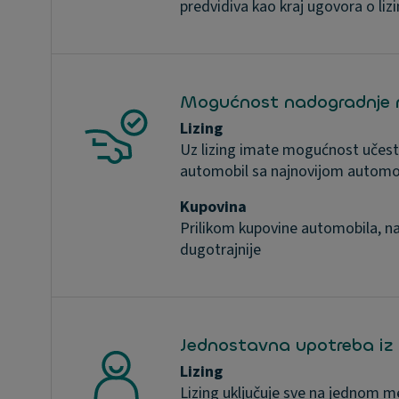
predvidiva kao kraj ugovora o liz
Mogućnost nadogradnje n
Lizing
Uz lizing imate mogućnost učesta
automobil sa najnovijom automo
Kupovina
Prilikom kupovine automobila, na
dugotrajnije
Jednostavna upotreba iz
Lizing
Lizing uključuje sve na jednom m