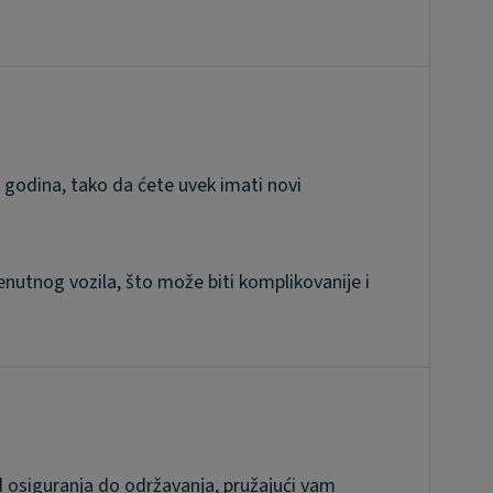
 godina, tako da ćete uvek imati novi
nutnog vozila, što može biti komplikovanije i
 osiguranja do održavanja, pružajući vam