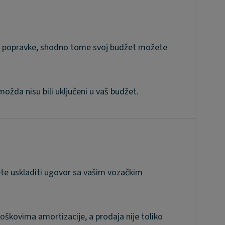
e i popravke, shodno tome svoj budžet možete
žda nisu bili uključeni u vaš budžet.
ćete uskladiti ugovor sa vašim vozačkim
škovima amortizacije, a prodaja nije toliko