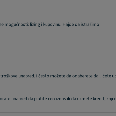
e mogućnosti: lizing i kupovinu. Hajde da istražimo
troškove unapred, i često možete da odaberete da li ćete upl
ate unapred da platite ceo iznos ili da uzmete kredit, koji m