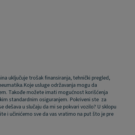
a uključuje trošak finansiranja, tehnički pregled,
pneumatika.
Koje usluge održavanja mogu da
njem. Takođe možete imati mogućnost korišćenja
rokim standardnim osiguranjem. Pokriveni ste za
se dešava u slučaju da mi se pokvari vozilo?
U sklopu
te i učinićemo sve da vas vratimo na put što je pre