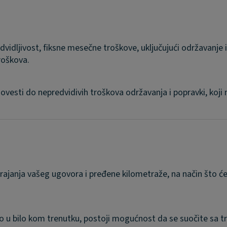
dvidljivost, fiksne mesečne troškove, uključujući održavanj
roškova.
sti do nepredvidivih troškova održavanja i popravki, koji mo
 trajanja vašeg ugovora i pređene kilometraže, na način što 
 u bilo kom trenutku, postoji mogućnost da se suočite sa tro