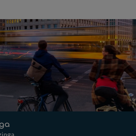
nga
zinga.