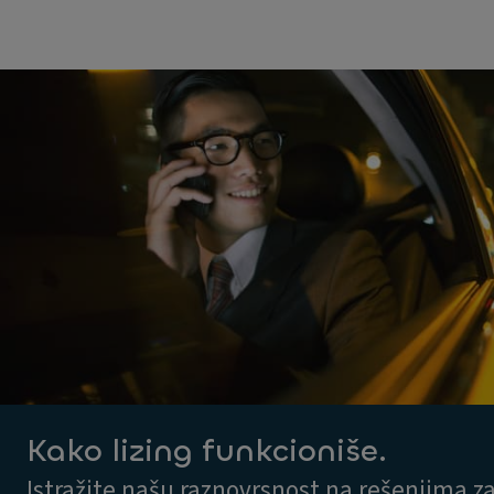
Kako lizing funkcioniše.
Istražite našu raznovrsnost na rešenjima z