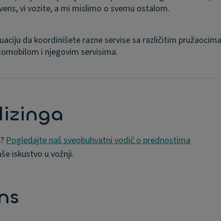
vens, vi vozite, a mi mislimo o svemu ostalom.
uaciju da koordinišete razne servise sa različitim pružaocim
tomobilom i njegovim servisima.
lizinga
a?
Pogledajte naš sveobuhvatni vodič o prednostima
še iskustvo u vožnji.
ns