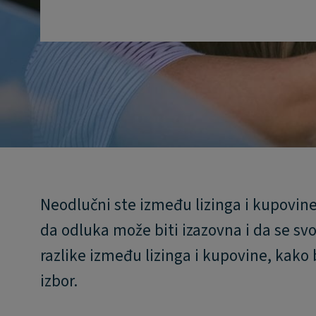
Neodlučni ste između lizinga i kupovi
da odluka može biti izazovna i da se sv
razlike između lizinga i kupovine, kak
izbor.