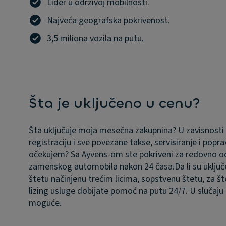
Lider u održivoj mobilnosti.
Najveća geografska pokrivenost.
3,5 miliona vozila na putu.
Šta je uključeno u cenu?
Šta uključuje moja mesečna zakupnina?
U zavisnosti
registraciju i sve povezane takse, servisiranje i po
očekujem?
Sa Ayvens-om ste pokriveni za redovno o
zamenskog automobila nakon 24 časa.
Da li su uklju
štetu načinjenu trećim licima, sopstvenu štetu, za š
lizing usluge dobijate pomoć na putu 24/7. U slučaju
moguće.