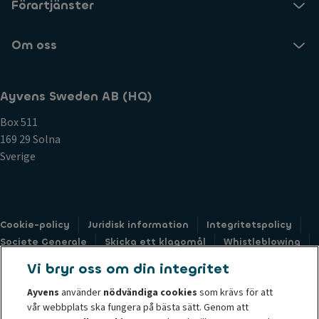
Förartjänster
Om oss
Ayvens Sweden AB (HQ)
Box 511
169 29 Solna
Sverige
Cookie-policy
Juridisk information
Integritetspolicy
Societe Generale
Skicka ett klagomål
Whistleblowing
Tillgänglighet: ej-kompatibel
Vi bryr oss om din integritet
Formulär för förfrågning kring hantering av personuppgifter
Ayvens
använder
nödvändiga cookies
som krävs för att
vår webbplats ska fungera på bästa sätt. Genom att