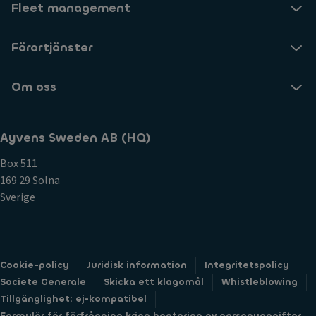
Fleet management
Förartjänster
Om oss
Ayvens Sweden AB (HQ)
Box 511
169 29 Solna
Sverige
Cookie-policy
Juridisk information
Integritetspolicy
Societe Generale
Skicka ett klagomål
Whistleblowing
Tillgänglighet: ej-kompatibel
Formulär för förfrågning kring hantering av personuppgifter