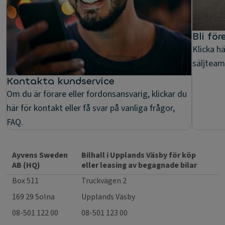
Bli fö
Klicka h
säljteam
Kontakta kundservice
Om du är förare eller fordonsansvarig, klickar du
här för kontakt eller få svar på vanliga frågor,
FAQ.
Ayvens Sweden
Bilhall i Upplands Väsby för köp
AB (HQ)
eller leasing av begagnade bilar
Box 511
Truckvägen 2
169 29 Solna
Upplands Väsby
08-501 122 00
08-501 123 00