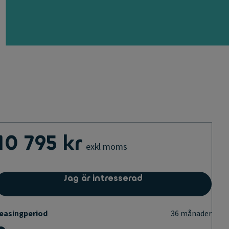
10 795 kr
exkl moms
Jag är intresserad
easingperiod
36
månader