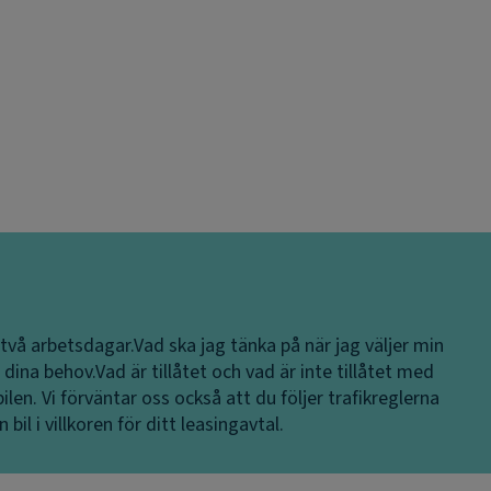
 två arbetsdagar.
Vad ska jag tänka på när jag väljer min
 dina behov.
Vad är tillåtet och vad är inte tillåtet med
ilen. Vi förväntar oss också att du följer trafikreglerna
bil i villkoren för ditt leasingavtal.