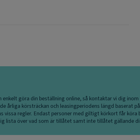
 enkelt göra din beställning online, så kontaktar vi dig inom
ade årliga körsträckan och leasingperiodens längd baserat på
s vissa regler. Endast personer med giltigt körkort får köra b
g lista över vad som är tillåtet samt inte tillåtet gällande din 