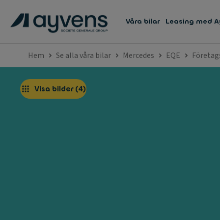
Våra bilar
Leasing med A
Hem
Se alla våra bilar
Mercedes
EQE
Företag
Visa bilder
(
4
)