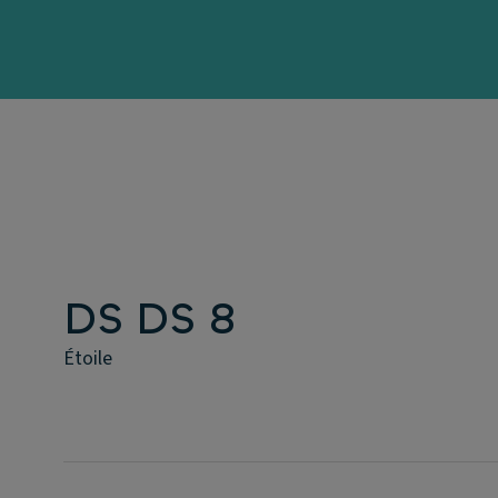
DS DS 8
Étoile