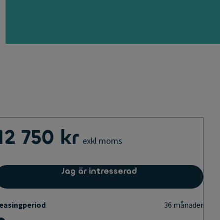
12 750 kr
exkl moms
Jag är intresserad
easingperiod
36
månader