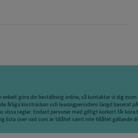
 enkelt göra din beställning online, så kontaktar vi dig inom
ade årliga körsträckan och leasingperiodens längd baserat på
s vissa regler. Endast personer med giltigt körkort får köra b
g lista över vad som är tillåtet samt inte tillåtet gällande din 