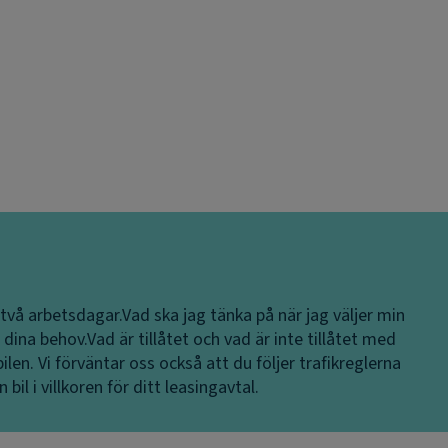
 två arbetsdagar.
Vad ska jag tänka på när jag väljer min
 dina behov.
Vad är tillåtet och vad är inte tillåtet med
ilen. Vi förväntar oss också att du följer trafikreglerna
bil i villkoren för ditt leasingavtal.