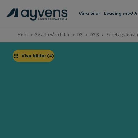
Våra bilar
Leasing med A
Hem
Se alla våra bilar
DS
DS 8
Företagsleasing
Visa bilder
(
4
)