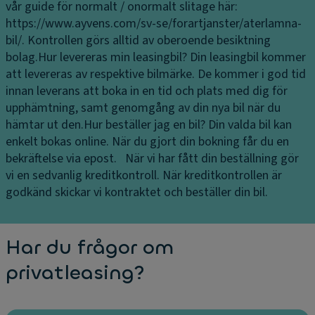
g
kt
vår guide för normalt / onormalt slitage här:
s
ju
https://www.ayvens.com/sv-se/forartjanster/aterlamna-
k
st
bil/. Kontrollen görs alltid av oberoende besiktning
a
er
bolag.
Hur levereras min leasingbil?
Din leasingbil kommer
m
b
att levereras av respektive bilmärke. De kommer i god tid
er
ar
innan leverans att boka in en tid och plats med dig för
a
f
upphämtning, samt genomgång av din nya bil när du
fr
ö
hämtar ut den.
Hur beställer jag en bil?
Din valda bil kan
a
ra
enkelt bokas online. När du gjort din bokning får du en
m
rs
bekräftelse via epost. När vi har fått din beställning gör
&
t
vi en sedvanlig kreditkontroll. När kreditkontrollen är
b
ol
godkänd skickar vi kontraktet och beställer din bil.
a
m
k
e
d
P
Har du frågor om
m
ar
privatleasing?
a
k
s
er
s
in