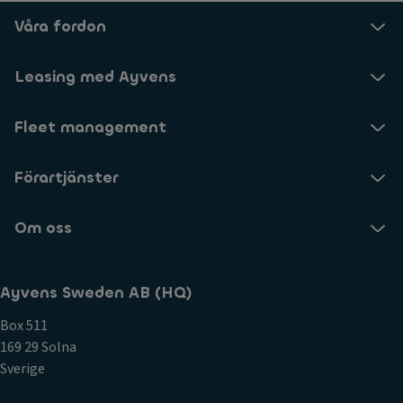
n
Våra fordon
F
ul
Leasing med Ayvens
l-
L
E
Fleet management
D
-
Förartjänster
st
rå
Om oss
lk
a
st
Ayvens Sweden AB (HQ)
ar
e
Box 511
H
169 29 Solna
el
Sverige
ju