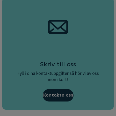
a
g
g
s
e
s
e
n
s
o
r
fr
a
Skriv till oss
m
Fyll i dina kontaktuppgifter så hör vi av oss
N
inom kort!
a
vi
g
Kontakta oss
a
ti
o