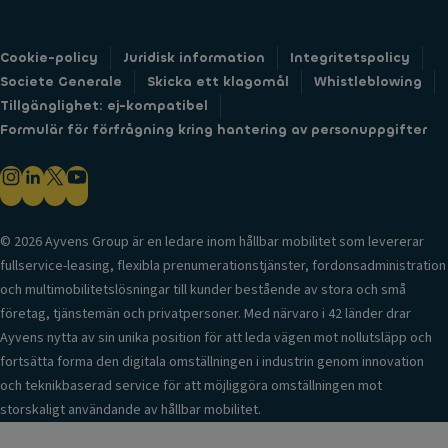
s
a
s
Cookie-policy
Juridisk information
Integritetspolicy
si
Societe Generale
Skicka ett klagomål
Whistleblowing
st
Tillgänglighet: ej-kompatibel
e
Formulär för förfrågning kring hantering av personuppgifter
n
t
K
e
© 2026 Ayvens Group är en ledare inom hållbar mobilitet som levererar
yl
fullservice-leasing, flexibla prenumerationstjänster, fordonsadministration
e
och multimobilitetslösningar till kunder bestående av stora och små
s
företag, tjänstemän och privatpersoner. Med närvaro i 42 länder drar
s,
Ayvens nytta av sin unika position för att leda vägen mot nollutsläpp och
n
fortsätta forma den digitala omställningen i industrin genom innovation
y
och teknikbaserad service för att möjliggöra omställningen mot
c
storskaligt användande av hållbar mobilitet.
k