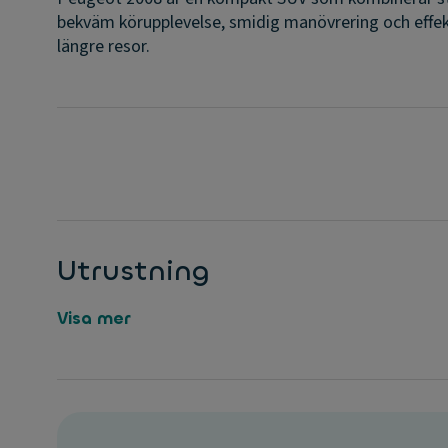
bekväm körupplevelse, smidig manövrering och effek
längre resor.
Utrustning
Visa mer
R
1
e
0
g
”