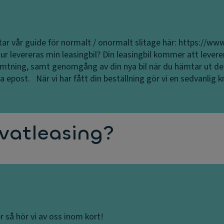
tar vår guide för normalt / onormalt slitage här: https://ww
ur levereras min leasingbil?
Din leasingbil kommer att levere
hämtning, samt genomgång av din nya bil när du hämtar ut de
ia epost. När vi har fått din beställning gör vi en sedvanlig 
ivatleasing?
er så hör vi av oss inom kort!