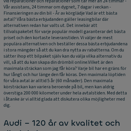
vid reparationer och reparationer som tar mer än 24 timmar -
Vår assistans, 24 timmar om dygnet, 7 dagar i veckan -
Finansieringen av din bil - År av körglädje
Vad är ett bästa
avtal?
Våra bästa erbjudanden gäller leasingbilar där
alternativen redan har valts ut. Det innebär att
tillvalspaketet för varje populär modell garanterar det bästa
priset och den kortaste leveranstiden. Vi väljer de mest
populära alternativen och beställer dessa bästa erbjudandena
i stora mängder så att du kan dra nytta av rabatterna. Om du
sätter ihop ett bilpaket själv kan du välja vilka alternativ du
vill, så att du kan skapa din drömbil online.
Vilket är den
maximala sträckan som jag får köra?
Varje bil har en gräns för
hur långt och hur länge den får köras. Den maximala löptiden
för våra avtal är alltid 5 år (60 månader). Den maximala
körsträckan kan variera beroende på bil, men kan aldrig
överstiga 200 000 kilometer under hela avtalstiden. Med detta
i åtanke är vi alltid glada att diskutera olika möjligheter med
dig.
Audi – 120 år av kvalitet och