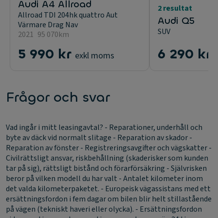
Audi A4 Allroad
2 resultat
Allroad TDI 204hk quattro Aut
Audi Q5
Värmare Drag Nav
SUV
2021
95 070km
5 990 kr
6 290 kr
exkl moms
Frågor och svar
Vad ingår i mitt leasingavtal?
- Reparationer, underhåll och
byte av däck vid normalt slitage - Reparation av skador -
Reparation av fönster - Registreringsavgifter och vägskatter -
Civilrättsligt ansvar, riskbehållning (skaderisker som kunden
tar på sig), rättsligt bistånd och förarförsäkring - Självrisken
beror på vilken modell du har valt - Antalet kilometer inom
det valda kilometerpaketet. - Europeisk vägassistans med ett
ersättningsfordon i fem dagar om bilen blir helt stillastående
på vägen (tekniskt haveri eller olycka). - Ersättningsfordon