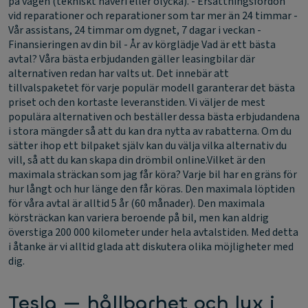
på vägen (tekniskt haveri eller olycka). - Ersättningsfordon
vid reparationer och reparationer som tar mer än 24 timmar -
Vår assistans, 24 timmar om dygnet, 7 dagar i veckan -
Finansieringen av din bil - År av körglädje
Vad är ett bästa
avtal?
Våra bästa erbjudanden gäller leasingbilar där
alternativen redan har valts ut. Det innebär att
tillvalspaketet för varje populär modell garanterar det bästa
priset och den kortaste leveranstiden. Vi väljer de mest
populära alternativen och beställer dessa bästa erbjudandena
i stora mängder så att du kan dra nytta av rabatterna. Om du
sätter ihop ett bilpaket själv kan du välja vilka alternativ du
vill, så att du kan skapa din drömbil online.
Vilket är den
maximala sträckan som jag får köra?
Varje bil har en gräns för
hur långt och hur länge den får köras. Den maximala löptiden
för våra avtal är alltid 5 år (60 månader). Den maximala
körsträckan kan variera beroende på bil, men kan aldrig
överstiga 200 000 kilometer under hela avtalstiden. Med detta
i åtanke är vi alltid glada att diskutera olika möjligheter med
dig.
Tesla — hållbarhet och lyx i