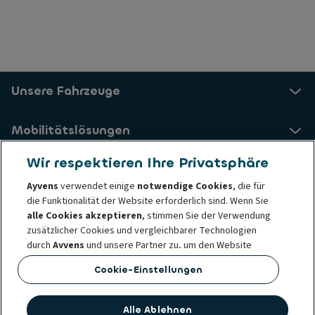
Unsere Fahrzeuge
Mobilitätslösungen
Wir respektieren Ihre Privatsphäre
Nachhaltige Mobilität
Ayvens
verwendet einige
notwendige Cookies
, die für
die Funktionalität der Website erforderlich sind. Wenn Sie
Über uns
alle Cookies akzeptieren
, stimmen Sie der Verwendung
zusätzlicher Cookies und vergleichbarer Technologien
durch
Ayvens
und unsere Partner zu, um den Website
Impressum
Geschäftsbedingungen
Datenschutz
Traffic und das Nutzungsverhalten zu analysieren, Social
Cookie-Einstellungen
Cookie-Richtlinie
Lieferanten
Media Funktionen bereitzustellen sowie Inhalte und
Verhaltens- und Ethikgrundsätze
Beschwerde melden
Werbung auf unserer und anderen Websites zu
personalisieren.
Alle Ablehnen