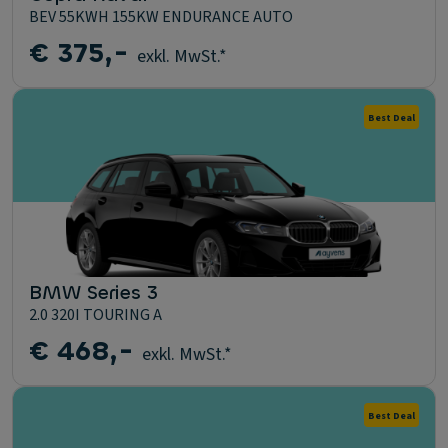
BEV 55KWH 155KW ENDURANCE AUTO
€ 375,-
exkl. MwSt.*
Best Deal
BMW Series 3
2.0 320I TOURING A
€ 468,-
exkl. MwSt.*
Best Deal