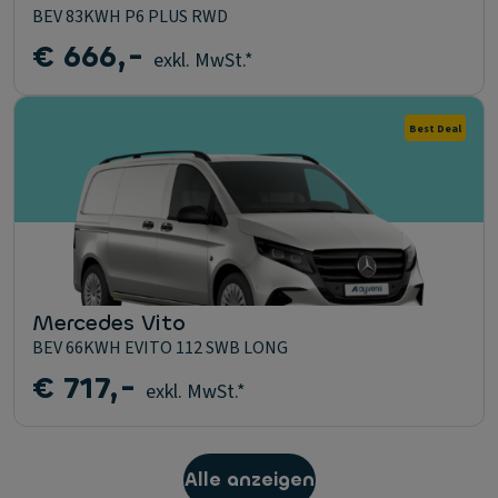
BEV 83KWH P6 PLUS RWD
€ 666,-
exkl. MwSt.*
Best Deal
Mercedes Vito
BEV 66KWH EVITO 112 SWB LONG
€ 717,-
exkl. MwSt.*
Alle anzeigen