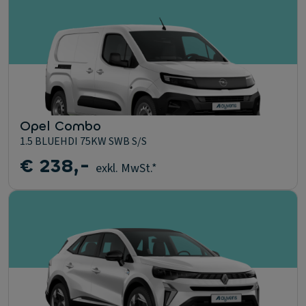
Opel Combo
1.5 BLUEHDI 75KW SWB S/S
€ 238,-
exkl. MwSt.*