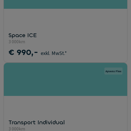
Space ICE
3 000km
€ 990,-
exkl. MwSt.*
Ayvens Flex
Transport Individual
3 000km