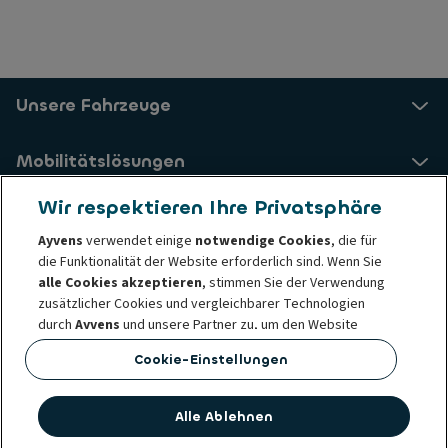
Unsere Fahrzeuge
Mobilitätslösungen
Wir respektieren Ihre Privatsphäre
Nachhaltige Mobilität
Ayvens
verwendet einige
notwendige Cookies
, die für
die Funktionalität der Website erforderlich sind. Wenn Sie
Über uns
alle Cookies akzeptieren
, stimmen Sie der Verwendung
zusätzlicher Cookies und vergleichbarer Technologien
durch
Ayvens
und unsere Partner zu, um den Website
Impressum
Geschäftsbedingungen
Datenschutz
Traffic und das Nutzungsverhalten zu analysieren, Social
Cookie-Einstellungen
Cookie-Richtlinie
Lieferanten
Media Funktionen bereitzustellen sowie Inhalte und
Verhaltens- und Ethikgrundsätze
Beschwerde melden
Werbung auf unserer und anderen Websites zu
personalisieren.
Alle Ablehnen