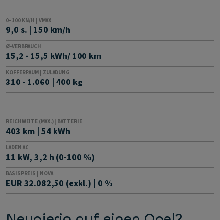
0–100 KM/H | VMAX
9,0 s. | 150 km/h
Ø-VERBRAUCH
15,2 - 15,5 kWh/ 100 km
KOFFERRAUM | ZULADUNG
310 - 1.060 | 400 kg
REICHWEITE (MAX.) | BATTERIE
403 km | 54 kWh
LADEN AC
11 kW, 3,2 h (0-100 %)
BASISPREIS | NOVA
EUR 32.082,50 (exkl.) | 0 %
Neugierig auf einen Opel?