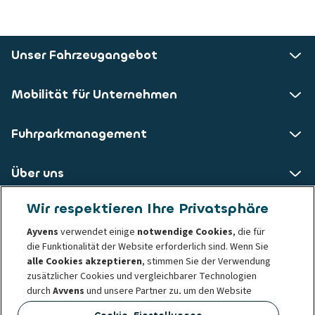
Unser Fahrzeugangebot
Mobilität für Unternehmen
Fuhrparkmanagement
Über uns
Wir respektieren Ihre Privatsphäre
ALD AutoLeasing D GmbH
Ayvens
verwendet einige
notwendige Cookies
, die für
die Funktionalität der Website erforderlich sind. Wenn Sie
Nedderfeld 95
alle Cookies akzeptieren
, stimmen Sie der Verwendung
22529 Hamburg
zusätzlicher Cookies und vergleichbarer Technologien
durch
Ayvens
und unsere Partner zu, um den Website
Datenschutzerklärung
Impressum
Cookie-Richtlinie
Traffic und das Nutzungsverhalten zu analysieren, Social