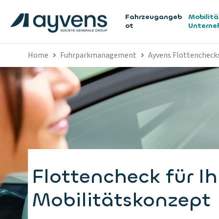
Fahrzeugangeb
Mobilitä
ot
Untern
Home
Fuhrparkmanagement
Ayvens Flottencheck
Flottencheck für Ih
Mobilitätskonzept