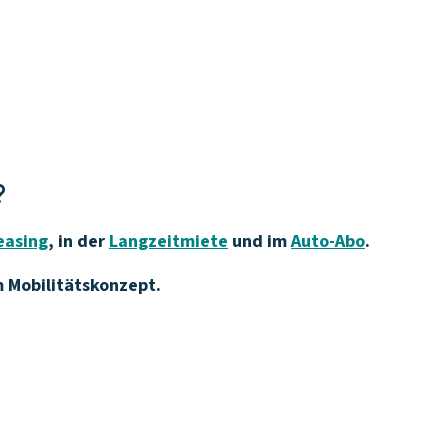
?
easing
, in der
Langzeitmiete
und im
Auto-Abo
.
m Mobilitätskonzept.