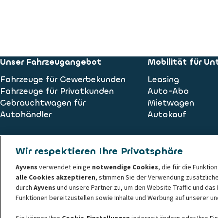
Unser Fahrzeugangebot
Mobilität für U
Fahrzeuge für Gewerbekunden
Leasing
Fahrzeuge für Privatkunden
Auto-Abo
Gebrauchtwagen für
Mietwagen
Autohändler
Autokauf
Wir respektieren Ihre Privatsphäre
ALD AutoLeasing D GmbH
Ayvens
verwendet einige
notwendige Cookies
, die für die Funktio
Nedderfeld 95
alle Cookies akzeptieren
, stimmen Sie der Verwendung zusätzlich
22529 Hamburg
durch
Ayvens
und unsere Partner zu, um den Website Traffic und das 
Funktionen bereitzustellen sowie Inhalte und Werbung auf unserer u