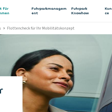
t für
Fuhrparkmanagem
Fuhrpark
Kun
ehmen
ent
Knowhow
ce
s
Flottencheck für Ihr Mobilitätskonzept
r