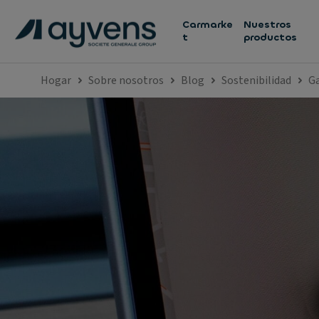
Carmarke
Nuestros
t
productos
Hogar
Sobre nosotros
Blog
Sostenibilidad
Ga