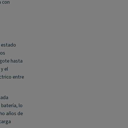
a con
n estado
los
agote hasta
y el
ctrico entre
iada
batería, lo
ho años de
carga