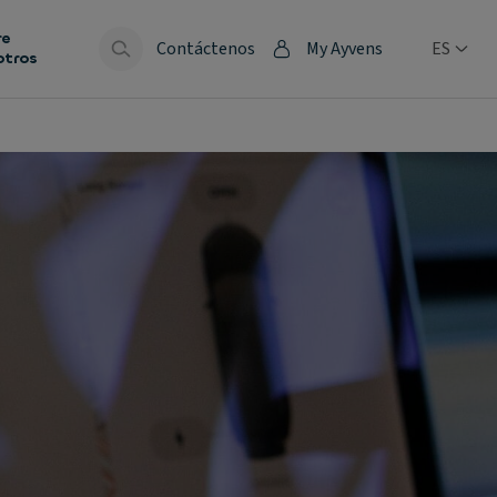
re
Contáctenos
My Ayvens
ES
otros