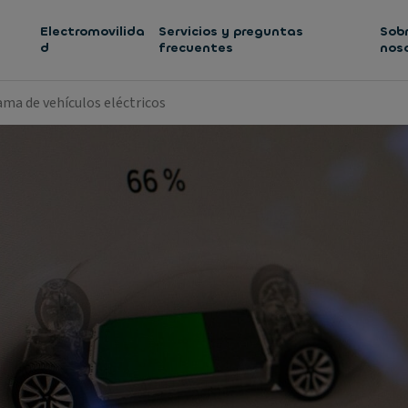
Electromovilida
Servicios y preguntas
Sob
d
frecuentes
nos
ma de vehículos eléctricos