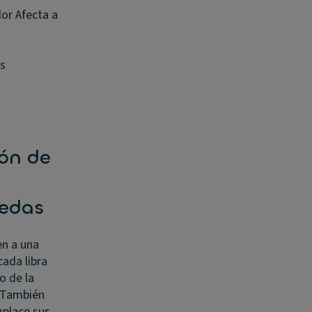
or Afecta a
as
ón de
uedas
n a una
cada libra
o de la
. También
mplace sus