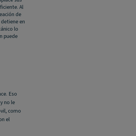
iciente. Al
neación de
e detiene en
cánico lo
ón puede
nce. Eso
y no le
óvil, como
on el