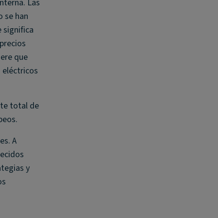
nterna. Las
o se han
 significa
precios
iere que
 eléctricos
te total de
peos.
es. A
lecidos
tegias y
os