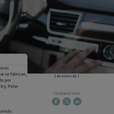
uevas
e se fabrican,
1 de enero de 1
do por
try, Peter
Compartir esto
esumido