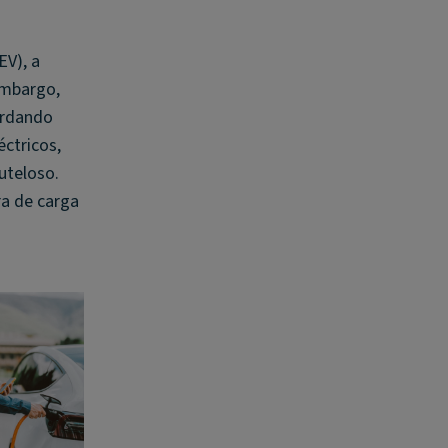
EV), a
embargo,
ordando
ctricos,
uteloso.
ra de carga