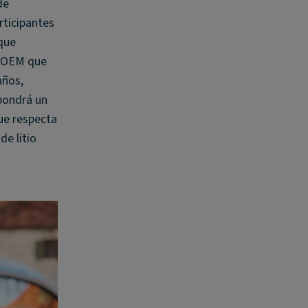
de
rticipantes
 que
s OEM que
años,
pondrá un
ue respecta
de litio