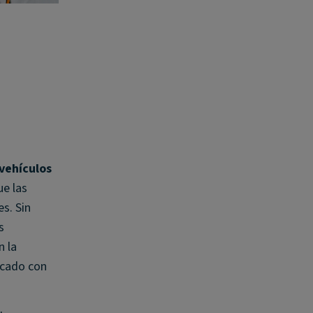
 vehículos
ue las
s. Sin
s
n la
rcado con