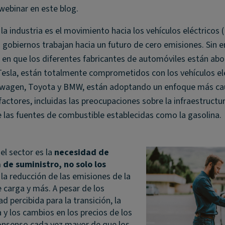
webinar en este blog.
 industria es el movimiento hacia los vehículos eléctricos (
s gobiernos trabajan hacia un futuro de cero emisiones. Sin 
 en que los diferentes fabricantes de automóviles están ab
Tesla, están totalmente comprometidos con los vehículos elé
swagen, Toyota y BMW, están adoptando un enfoque más ca
actores, incluidas las preocupaciones sobre la infraestructu
de las fuentes de combustible establecidas como la gasolina.
el sector es la
necesidad de
de suministro, no solo los
e la reducción de las emisiones de la
e carga y más. A pesar de los
ad percibida para la transición, la
a y los cambios en los precios de los
 consenso cada vez mayor de que los