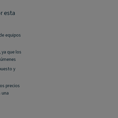
r esta
 de equipos
 ya que los
olúmenes
puesto y
los precios
s una