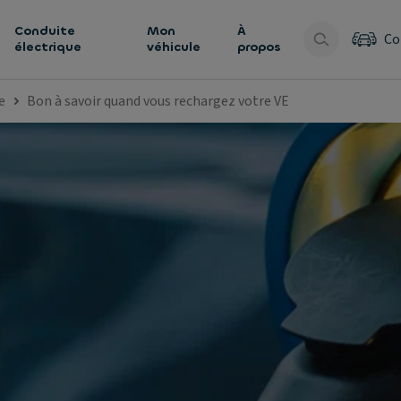
Conduite
Mon
À
Co
électrique
véhicule
propos
e
Bon à savoir quand vous rechargez votre VE