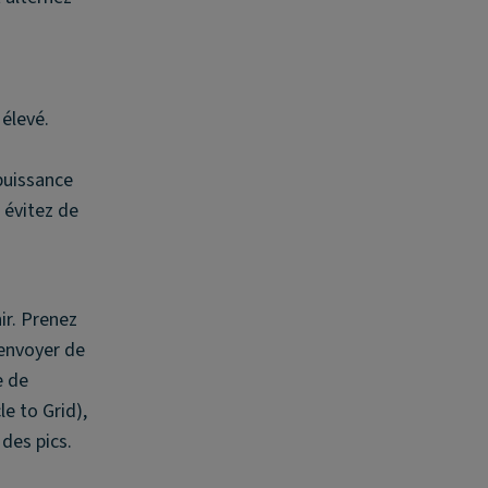
 puissance
 évitez de
ir. Prenez
 renvoyer de
e de
le to Grid),
 des pics.