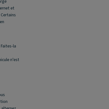
arge
ternet et
 Certains
 en
Faites-la
hicule n’est
ous
ation
 alternez