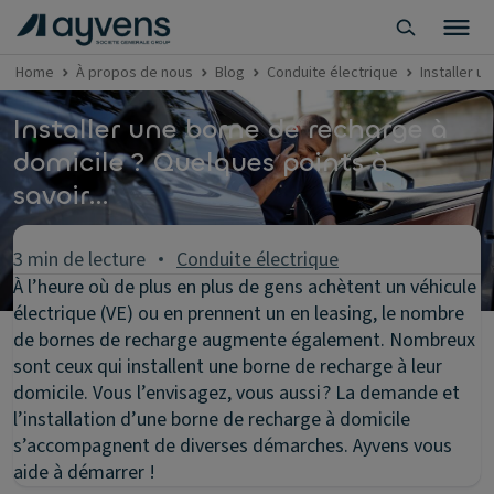
Home
À propos de nous
Blog
Conduite électrique
Installer u
Installer une borne de recharge à
domicile ? Quelques points à
savoir…
3 min de lecture
Conduite électrique
À l’heure où de plus en plus de gens achètent un véhicule
électrique (VE) ou en prennent un en leasing, le nombre
de bornes de recharge augmente également. Nombreux
sont ceux qui installent une borne de recharge à leur
domicile. Vous l’envisagez, vous aussi ? La demande et
l’installation d’une borne de recharge à domicile
s’accompagnent de diverses démarches. Ayvens vous
aide à démarrer !