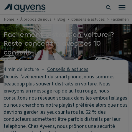
Home
À propos de nous
Blog
Conseils & astuces
Facilement 
Facilement distrait en voiture ?
Reste concentré avec ces 10
conseils
4 min de lecture
Conseils & astuces
Depuis l’avènement du smartphone, nous sommes
beaucoup plus souvent distraits en voiture. Nous
envoyons un message rapide au feu rouge, nous
consultons nos réseaux sociaux dans les embouteillages
ou nous cherchons notre playlist préférée alors que nous
devrions garder les yeux sur la route. 62 % des
conducteurs admettent être parfois distraits par leur
téléphone. Chez Ayvens, nous prônons une sécurité