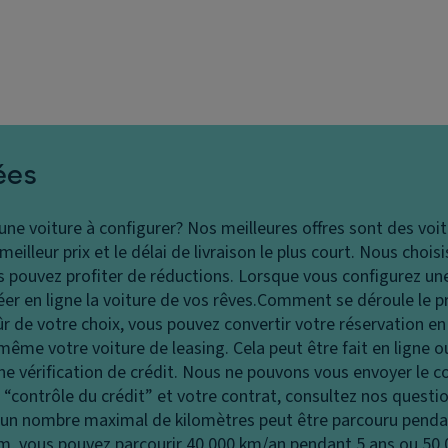
ées
 une voiture à configurer?
Nos meilleures offres sont des voit
illeur prix et le délai de livraison le plus court. Nous chois
pouvez profiter de réductions. Lorsque vous configurez une
r en ligne la voiture de vos rêves.
Comment se déroule le p
ûr de votre choix, vous pouvez convertir votre réservation 
ême votre voiture de leasing. Cela peut être fait en ligne 
vérification de crédit. Nous ne pouvons vous envoyer le c
le “contrôle du crédit” et votre contrat, consultez nos ques
 un nombre maximal de kilomètres peut être parcouru penda
 km, vous pouvez parcourir 40 000 km/an pendant 5 ans ou 50