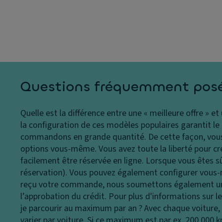
s
s
t
p
a
ér
h
bl
ie
ar
e
ur
e
e
R
s
s
é
F
g
C
Questions fréquemment pos
e
ul
a
u
a
p
Quelle est la différence entre une « meilleure offre » et
x
t
a
la configuration de ces modèles populaires garantit le me
d
e
ci
commandons en grande quantité. De cette façon, vous 
e
ur
t
options vous-même. Vous avez toute la liberté pour crée
jo
d
é
facilement être réservée en ligne. Lorsque vous êtes s
ur
e
d
réservation). Vous pouvez également configurer vous-m
ai
vi
u
reçu votre commande, nous soumettons également une 
rb
t
c
l’approbation du crédit. Pour plus d'informations sur 
a
e
of
je parcourir au maximum par an ?
Avec chaque voiture,
g
s
f
varier par voiture. Si ce maximum est par ex. 200 000