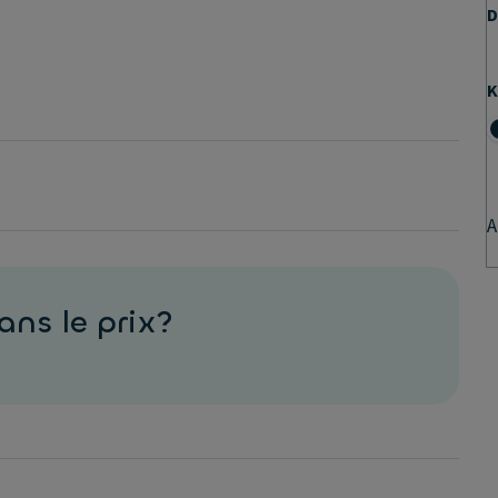
D
K
A
ans le prix?