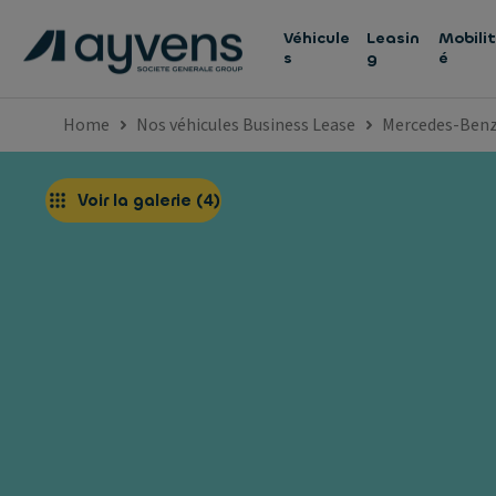
Véhicule
Leasin
Mobilit
s
g
é
Home
Nos véhicules Business Lease
Mercedes-Ben
Voir la galerie
(
4
)