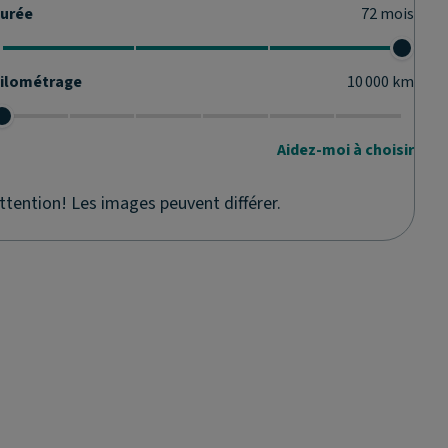
urée
72
mois
ilométrage
10 000
km
Aidez-moi à choisir
ttention! Les images peuvent différer.