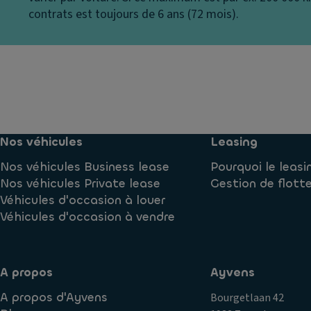
s
s
re
contrats est toujours de 6 ans (72 mois).
ri
e
B
d
E
oî
e
cl
t
a
ai
e
u
ra
d
x
g
e
la
e
vi
t
Nos véhicules
Leasing
d'
t
ér
a
e
Nos véhicules Business lease
Pourquoi le leasi
a
c
s
Nos véhicules Private lease
Gestion de flott
u
c
s
Véhicules d'occasion à louer
x
u
e
Véhicules d'occasion à vendre
C
ei
s
o
l
A
n
M
n
A propos
Ayvens
d
ir
ti
a
A propos d'Ayvens
Bourgetlaan 42
oi
p