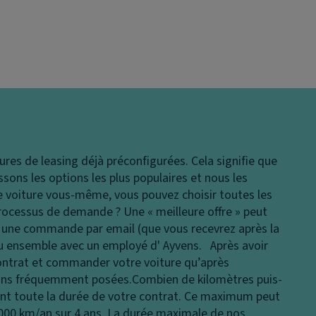
ures de leasing déjà préconfigurées. Cela signifie que
issons les options les plus populaires et nous les
 voiture vous-même, vous pouvez choisir toutes les
rocessus de demande ?
Une « meilleure offre » peut
en une commande par email (que vous recevrez après la
ou ensemble avec un employé d' Ayvens. Après avoir
ontrat et commander votre voiture qu’après
tions fréquemment posées.
Combien de kilomètres puis-
nt toute la durée de votre contrat. Ce maximum peut
 000 km/an sur 4 ans. La durée maximale de nos