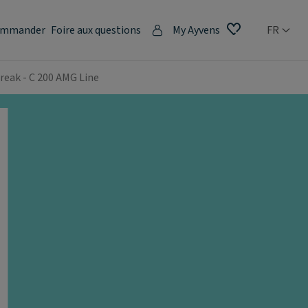
mmander
Foire aux questions
My Ayvens
FR
reak - C 200 AMG Line